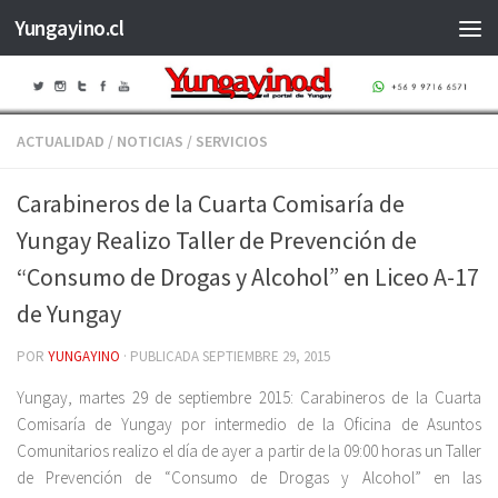
Yungayino.cl
Saltar al contenido
ACTUALIDAD
/
NOTICIAS
/
SERVICIOS
Carabineros de la Cuarta Comisaría de
Yungay Realizo Taller de Prevención de
“Consumo de Drogas y Alcohol” en Liceo A-17
de Yungay
POR
YUNGAYINO
· PUBLICADA
SEPTIEMBRE 29, 2015
Yungay, martes 29 de septiembre 2015: Carabineros de la Cuarta
Comisaría de Yungay por intermedio de la Oficina de Asuntos
Comunitarios realizo el día de ayer a partir de la 09:00 horas un Taller
de Prevención de “Consumo de Drogas y Alcohol” en las