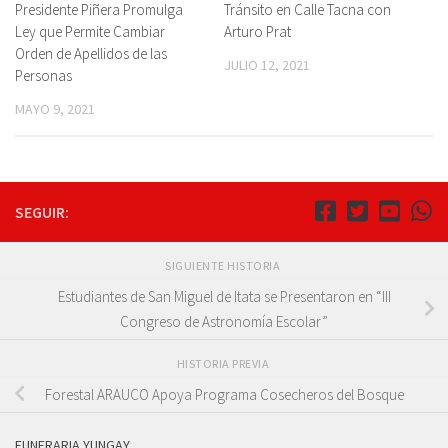
Presidente Piñera Promulga
Tránsito en Calle Tacna con
Ley que Permite Cambiar
Arturo Prat
Orden de Apellidos de las
JULIO 12, 2021
Personas
MAYO 9, 2021
SEGUIR:
SIGUIENTE HISTORIA
Estudiantes de San Miguel de Itata se Presentaron en “III
Congreso de Astronomía Escolar”
HISTORIA PREVIA
Forestal ARAUCO Apoya Programa Cosecheros del Bosque
FUNERARIA YUNGAY