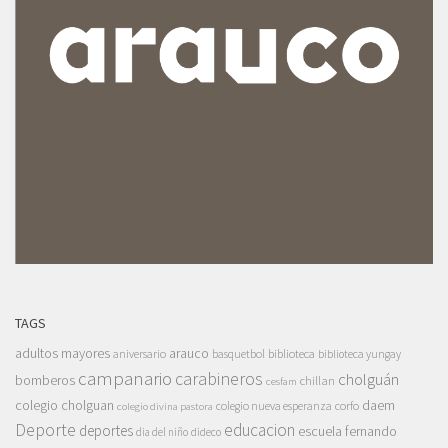
TAGS
adultos mayores
arauco
aniversario
basquetbol
biblioteca
biblioteca yungay
campanario
carabineros
cholguán
bomberos
chillan
cesfam
colegio cholguan
daem
colegio nueva esperanza
corfo
colegio divina pastora
Deporte
educacion
deportes
escuela fernando
dia del niño
dideco