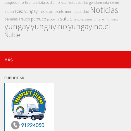
baquedano
Eventos
feria costumbrista
gendarmeria
fiestas patrias
hospital
Noticias
liceo yungay
indap
municipalidad
medio ambiente
salud
pemuco
paneles arauco
taller
Turismo
prodemu
sercotec
sernatur
yungay
yungayino
yungayino.cl
Ñuble
MÁS
PUBLICIDAD