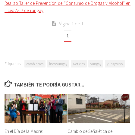
Realizo Taller de Prevención de “Consumo de Drogas y Alcohol” en
Liceo A-17 de Yungay
Página 1 de 1
1
Etiquetas:
carabineros
liceo yungay
Noticias
yungay
yungayino
TAMBIÉN TE PODRÍA GUSTAR...
En el Día de la Madre:
Cambio de Señalética de