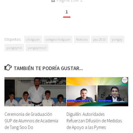
1
Etiquetas:
cholguán
colegio cholguan
Noticias
psu 2015
yungay
yungayino
yungayino.cl
TAMBIÉN TE PODRÍA GUSTAR...
Ceremonia de Graduación
Diguillín: Autoridades
GUP de Alumnos de Academia
Refuerzan Difusión de Medidas
de Tang Soo Do
de Apoyo a las Pymes