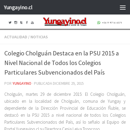
Yungayino.cl
Saltar al contenido
ACTUALIDAD
/
NOTICIAS
Colegio Cholguán Destaca en la PSU 2015 a
Nivel Nacional de Todos los Colegios
Particulares Subvencionados del País
POR
YUNGAYINO
· PUBLICADA
DICIEMBRE 29, 2015
Cholguán, martes 29 de diciembre 2015: El Colegio Cholguán,
ubicado en la localidad de Cholguán, comuna de Yungay y
dependiente de la Dirección Provincial de Educación Ñuble, se
destacó en la PSU 2015 a nivel nacional de todos los Colegios
Particulares Subvencionados del País, así lo señalo al Equipo de
Portal Yungayino.cl su Directora Cesia Leiva Troncoso.