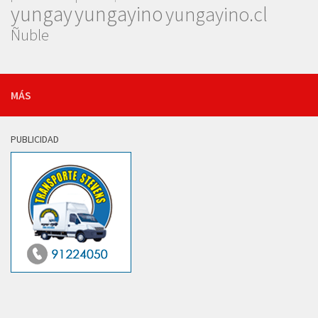
yungay
yungayino
yungayino.cl
Ñuble
MÁS
PUBLICIDAD