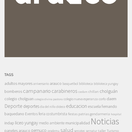
TAGS
adultos mayores
arauco
aniversario
basquetbol
biblioteca
biblioteca yungay
campanario
carabineros
cholguán
bomberos
chillan
cesfam
colegio cholguan
daem
colegio nueva esperanza
corfo
colegio divina pastora
Deporte
educacion
deportes
escuela fernando
dia del niño
dideco
baquedano
Eventos
feria costumbrista
gendarmeria
fiestas patrias
hospital
Noticias
liceo yungay
indap
municipalidad
medio ambiente
salud
pemuco
paneles arauco
taller
Turismo
prodemu
sercotec
sernatur