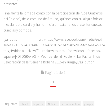
presentes.
Finalmente la jornada contó con la participación de “Los Cuatreros
del Folclor”, de la comuna de Arauco, quienes con su alegre folclor
mezclando picardía y humor hicieron bailar a los presentes cuecas,
cumbias y corridos.
[su_button url=»https://www.facebook.com/media/set/?
set=a.1233072943374409.1073742759.159561284058919&type=1&l=b8657
target=»blank» size=»7″ radius=»round» icon=»icon: facebook-
square»]FOTOGRAFÍAS – Vecinos de El Roble – La Palma Inician
Celebración de la “Semana Roblina 2016 en Yungay[/su_button]
Página 1 de 1
1
Etiquetas:
el roble
la palma
Noticias
semana roblina
yungay