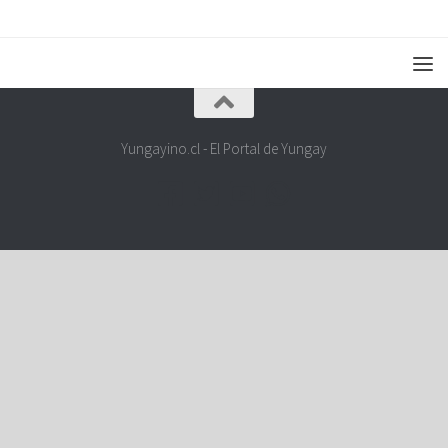
Yungayino.cl - El Portal de Yungay