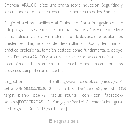
Empresa ARAUCO, dictó una charla sobre Inducción, Seguridad y
los cuidados que se deben tener al caminar dentro de las Plantas.
Sergio Villalobos manifiesto al Equipo del Portal Yungayino.cl que
este programa se viene realizando hace varios años y que obedece
a una política nacional y ministerial, donde destaca que los alumnos
pueden estudiar, además de desarrollar su Dual y terminar su
práctica profesional, también destaco como fundamental el apoyo
de la Empresa ARAUCO y sus respectivas empresas contratista en la
ejecución de este programa. Finalmente terminada la ceremonia los
presentes compartieron un coctel.
[su_button url=»https://www.facebook.com/media/set/?
set=a.1278198335528536.1073742787.159561284058919&type=1&l=13359
target=»blank» size=»7″ radius=»round» icon=»icon: facebook-
square»]FOTOGRAFÍAS – En Yungay se Realizó Ceremonia Inaugural
del Programa Dual 2016[/su_button]
Página 1 de 1