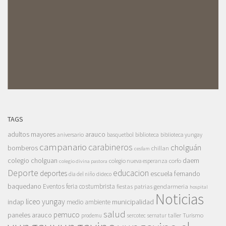
TAGS
adultos mayores
arauco
aniversario
basquetbol
biblioteca
biblioteca yungay
campanario
carabineros
cholguán
bomberos
chillan
cesfam
colegio cholguan
daem
colegio nueva esperanza
corfo
colegio divina pastora
Deporte
educacion
deportes
escuela fernando
dia del niño
dideco
baquedano
Eventos
feria costumbrista
gendarmeria
fiestas patrias
hospital
Noticias
liceo yungay
indap
municipalidad
medio ambiente
salud
pemuco
paneles arauco
taller
Turismo
prodemu
sercotec
sernatur