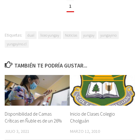
1
Etiquetas:
dual
liceo yungay
Noticias
yungay
yungayino
yungayino.cl
TAMBIÉN TE PODRÍA GUSTAR...
Disponibilidad de Camas
Inicio de Clases Colegio
Críticas en Ñuble es de un 26%
Cholguán
JULIO 3, 2021
MARZO 12, 2010