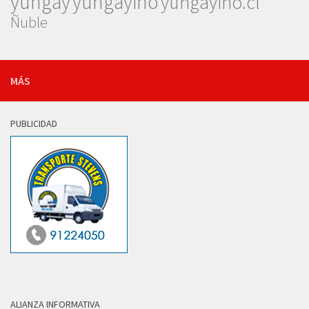
yungay
yungayino
yungayino.cl
Ñuble
MÁS
PUBLICIDAD
ALIANZA INFORMATIVA