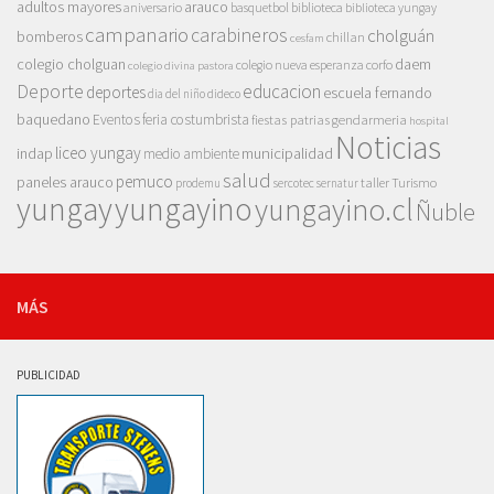
adultos mayores
arauco
aniversario
basquetbol
biblioteca
biblioteca yungay
campanario
carabineros
cholguán
bomberos
chillan
cesfam
colegio cholguan
daem
colegio nueva esperanza
corfo
colegio divina pastora
Deporte
educacion
deportes
escuela fernando
dia del niño
dideco
baquedano
Eventos
feria costumbrista
gendarmeria
fiestas patrias
hospital
Noticias
liceo yungay
indap
municipalidad
medio ambiente
salud
pemuco
paneles arauco
taller
Turismo
prodemu
sercotec
sernatur
yungay
yungayino
yungayino.cl
Ñuble
MÁS
PUBLICIDAD