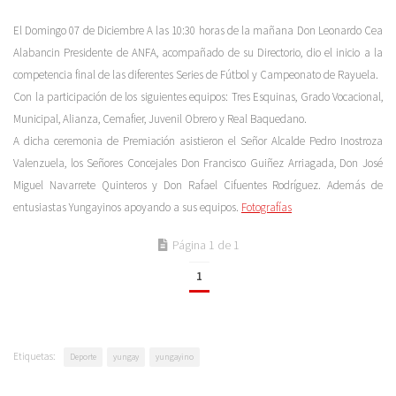
El Domingo 07 de Diciembre A las 10:30 horas de la mañana Don Leonardo Cea
Alabancin Presidente de ANFA, acompañado de su Directorio, dio el inicio a la
competencia final de las diferentes Series de Fútbol y Campeonato de Rayuela.
Con la participación de los siguientes equipos: Tres Esquinas, Grado Vocacional,
Municipal, Alianza, Cemafier, Juvenil Obrero y Real Baquedano.
A dicha ceremonia de Premiación asistieron el Señor Alcalde Pedro Inostroza
Valenzuela, los Señores Concejales Don Francisco Guiñez Arriagada, Don José
Miguel Navarrete Quinteros y Don Rafael Cifuentes Rodríguez. Además de
entusiastas Yungayinos apoyando a sus equipos.
Fotografías
Página 1 de 1
1
Etiquetas:
Deporte
yungay
yungayino