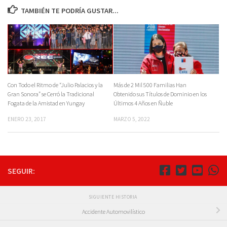
TAMBIÉN TE PODRÍA GUSTAR...
Con Todo el Ritmo de “Julio Palacios y la
Más de 2 Mil 500 Familias Han
Gran Sonora” se Cerró la Tradicional
Obtenido sus Títulos de Dominio en los
Fogata de la Amistad en Yungay
Últimos 4 Años en Ñuble
ENERO 23, 2017
MARZO 5, 2022
SEGUIR:
SIGUIENTE HISTORIA
Accidente Automovilístico