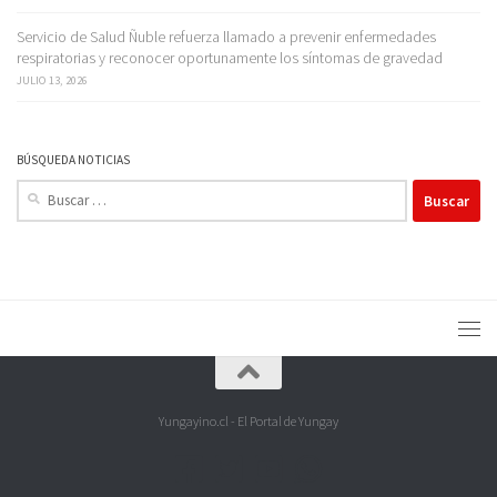
Servicio de Salud Ñuble refuerza llamado a prevenir enfermedades
respiratorias y reconocer oportunamente los síntomas de gravedad
JULIO 13, 2026
BÚSQUEDA NOTICIAS
Buscar:
Yungayino.cl - El Portal de Yungay