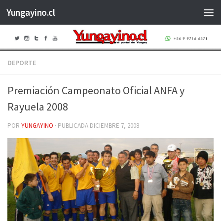
Yungayino.cl
Saltar al contenido
DEPORTE
Premiación Campeonato Oficial ANFA y
Rayuela 2008
POR
YUNGAYINO
· PUBLICADA
DICIEMBRE 7, 2008