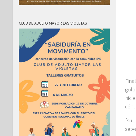
CLUB DE ADULTO MAYOR LAS VIOLETAS
Fina
golo
hicie
cént
[su
set=