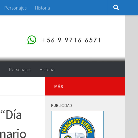
Personajes
Historia
o
Personajes
Historia
MÁS
PUBLICIDAD
 “Día
nario