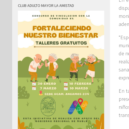
CLUB ADULTO MAYOR LA AMISTAD
disp
moni
adem
“Esp
muni
de n
real
sana
expr
En t
pres
niño
tran