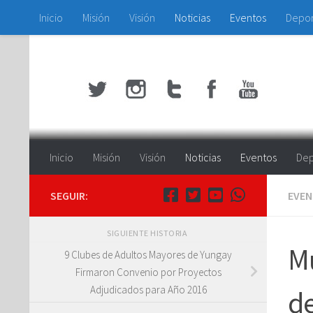
Inicio
Misión
Visión
Noticias
Eventos
Depo
Saltar al contenido
Inicio
Misión
Visión
Noticias
Eventos
Dep
SEGUIR:
EVE
SIGUIENTE HISTORIA
Mu
9 Clubes de Adultos Mayores de Yungay
Firmaron Convenio por Proyectos
Adjudicados para Año 2016
de