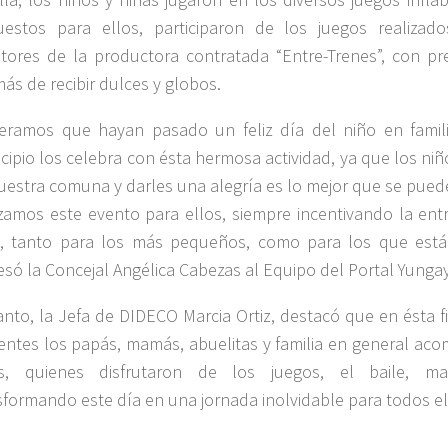
uestos para ellos, participaron de los juegos realizad
tores de la productora contratada “Entre-Trenes”, con pr
ás de recibir dulces y globos.
eramos que hayan pasado un feliz día del niño en famil
cipio los celebra con ésta hermosa actividad, ya que los niñ
uestra comuna y darles una alegría es lo mejor que se pued
izamos este evento para ellos, siempre incentivando la ent
, tanto para los más pequeños, como para los que está
esó la Concejal Angélica Cabezas al Equipo del Portal Yungay
anto, la Jefa de DIDECO Marcia Ortiz, destacó que en ésta f
entes los papás, mamás, abuelitas y familia en general ac
s, quienes disfrutaron de los juegos, el baile, ma
sformando este día en una jornada inolvidable para todos el