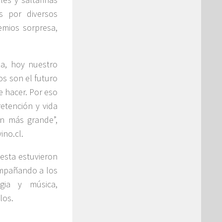
os por diversos
emios sorpresa,
ia, hoy nuestro
os son el futuro
e hacer. Por eso
retención y vida
n más grande”,
ino.cl.
iesta estuvieron
ompañando a los
gia y música,
los.