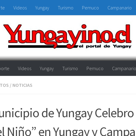
rte
Videos
Yungay
Turismo
Pemuco
Campanario
orte
Videos
Yungay
Turismo
Pemuco
Campanari
NTOS
/
NOTICIAS
nicipio de Yungay Celebro
l Niño” en Yungay y Campa