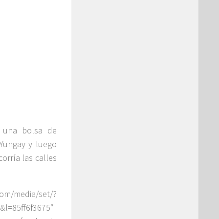
n una bolsa de
 Yungay y luego
corría las calles
media/set/?
l=85ff6f3675″