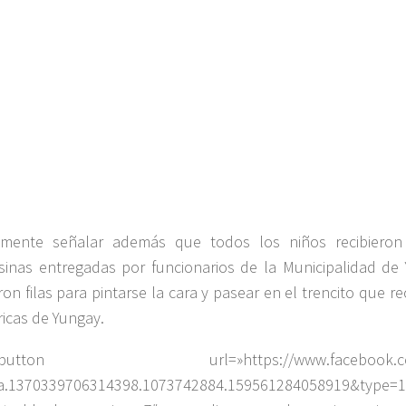
lmente señalar además que todos los niños recibiero
sinas entregadas por funcionarios de la Municipalidad de
ron filas para pintarse la cara y pasear en el trencito que re
ricas de Yungay.
_button url=»https://www.facebook.com/
a.1370339706314398.1073742884.159561284058919&type=1&