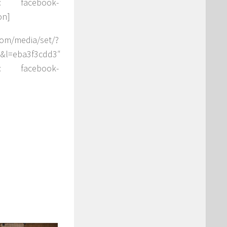
n: facebook-
on]
media/set/?
&l=eba3f3cdd3″
n: facebook-