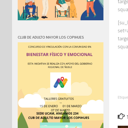
tar
squa
[su
set=
CLUB DE ADULTO MAYOR LOS COPIHUES
tar
squa
Etique