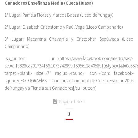
Ganadores Enseñanza Media (Cueca Huasa)
1° Lugar: Pamela Flores y Marcos Baeza (Liceo de Yungay)
2° Lugar: Elizabeth Crisóstomo y Raúl Vega (Liceo Campanario)
3° Lugar: Macarena Chavarría y Cristopher Sepúlveda (Liceo
Campanario)
[su_button url=»https://www.facebook.com/media/set/?
set=a.1382808791734156.1073742899.159561284058919&type=1&l=0e657
target=»blank» size=»7″ radius=»round» icon=»icon: facebook-
square»]FOTOGRAFÍAS – Concurso Comunal de Cueca Escolar 2016
de Yungay ya Tiene a sus Ganadores[/su_button]
Página 1 de 1
1