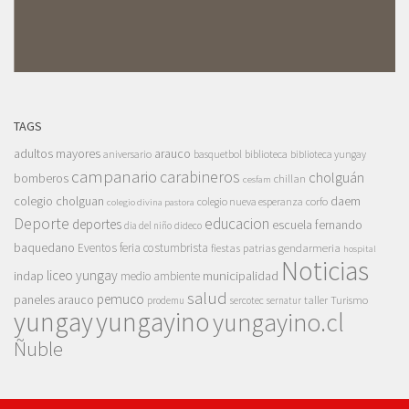
TAGS
adultos mayores
arauco
aniversario
basquetbol
biblioteca
biblioteca yungay
campanario
carabineros
cholguán
bomberos
chillan
cesfam
colegio cholguan
daem
colegio nueva esperanza
corfo
colegio divina pastora
Deporte
educacion
deportes
escuela fernando
dia del niño
dideco
baquedano
Eventos
feria costumbrista
gendarmeria
fiestas patrias
hospital
Noticias
liceo yungay
indap
municipalidad
medio ambiente
salud
pemuco
paneles arauco
taller
Turismo
prodemu
sercotec
sernatur
yungay
yungayino
yungayino.cl
Ñuble