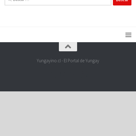
Yungayino.cl - El Portal de Yungay