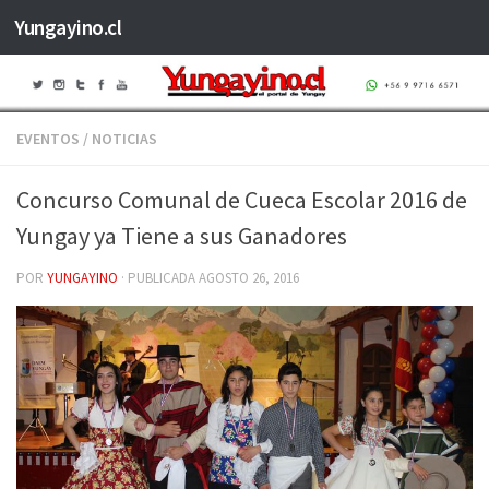
Yungayino.cl
Saltar al contenido
EVENTOS
/
NOTICIAS
Concurso Comunal de Cueca Escolar 2016 de
Yungay ya Tiene a sus Ganadores
POR
YUNGAYINO
· PUBLICADA
AGOSTO 26, 2016