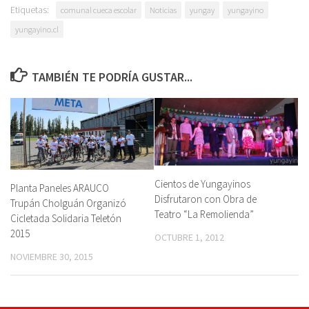
Etiquetas:
comunal cueca escolar
Noticias
yungay
yungayino
yungayino.cl
TAMBIÉN TE PODRÍA GUSTAR...
Cientos de Yungayinos
Planta Paneles ARAUCO
Disfrutaron con Obra de
Trupán Cholguán Organizó
Teatro “La Remolienda”
Cicletada Solidaria Teletón
2015
OCTUBRE 1, 2012
NOVIEMBRE 30, 2015