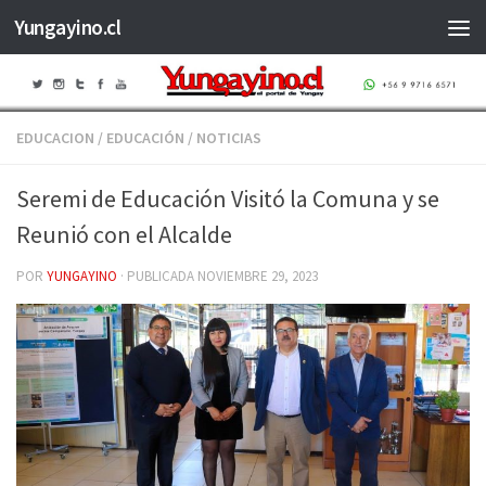
Yungayino.cl
Saltar al contenido
EDUCACION
/
EDUCACIÓN
/
NOTICIAS
Seremi de Educación Visitó la Comuna y se
Reunió con el Alcalde
POR
YUNGAYINO
· PUBLICADA
NOVIEMBRE 29, 2023