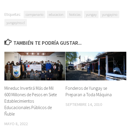
Etiquetas:
campanario
educacion
Noticias
yungay
yungayino
yungayino.cl
TAMBIÉN TE PODRÍA GUSTAR...
Mineduc Invertirá Más de Mil
Fonderos de Yungay se
600 Millones de Pesos en Siete
Preparan a Toda Máquina
Establecimientos
SEPTIEMBRE 14, 2010
Educacionales Públicos de
Ñuble
MAYO 8, 2022