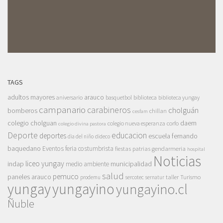
TAGS
adultos mayores
arauco
aniversario
basquetbol
biblioteca
biblioteca yungay
campanario
carabineros
cholguán
bomberos
chillan
cesfam
colegio cholguan
daem
colegio nueva esperanza
corfo
colegio divina pastora
Deporte
educacion
deportes
escuela fernando
dia del niño
dideco
baquedano
Eventos
feria costumbrista
gendarmeria
fiestas patrias
hospital
Noticias
liceo yungay
indap
municipalidad
medio ambiente
salud
pemuco
paneles arauco
taller
Turismo
prodemu
sercotec
sernatur
yungay
yungayino
yungayino.cl
Ñuble