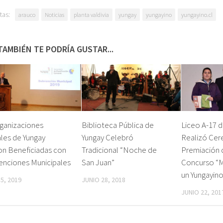
tas:
arauco
Noticias
planta valdivia
yungay
yungayino
yungayino.cl
TAMBIÉN TE PODRÍA GUSTAR...
rganizaciones
Biblioteca Pública de
Liceo A-17 d
les de Yungay
Yungay Celebró
Realizó Cer
on Beneficiadas con
Tradicional “Noche de
Premiación d
enciones Municipales
San Juan”
Concurso “M
un Yungayino
 5, 2019
JUNIO 28, 2018
JUNIO 22, 201