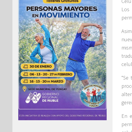
Celu
Los 
permi
Asim
nuev
mism
trad
celu
“Se 
proc
alte
gere
En e
perm