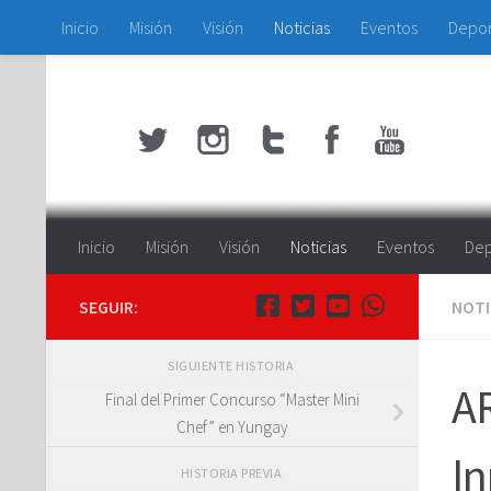
Inicio
Misión
Visión
Noticias
Eventos
Depo
Saltar al contenido
Inicio
Misión
Visión
Noticias
Eventos
Dep
SEGUIR:
NOTI
SIGUIENTE HISTORIA
A
Final del Primer Concurso “Master Mini
Chef” en Yungay
In
HISTORIA PREVIA