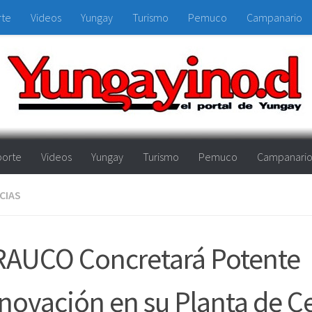
rte
Videos
Yungay
Turismo
Pemuco
Campanario
orte
Videos
Yungay
Turismo
Pemuco
Campanari
CIAS
RAUCO Concretará Potente
novación en su Planta de C