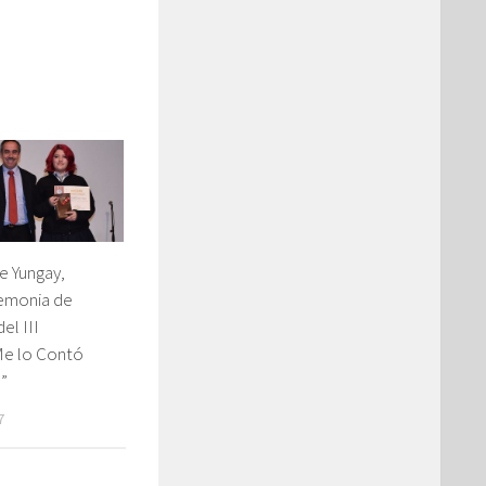
e Yungay,
emonia de
el III
e lo Contó
”
7