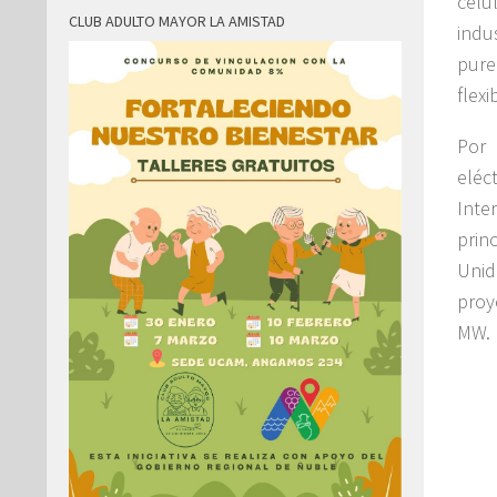
celu
CLUB ADULTO MAYOR LA AMISTAD
indu
pure
flexi
Por 
eléc
Inte
prin
Unid
proy
MW.