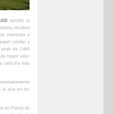
UCO
aprobó la
ivia, iniciativa
tá orientada a
 papel celofán y
n peak de 1.400
 de mayor valor
sa cada día más
aproximadamente
 al alza en los
tes en Planta de