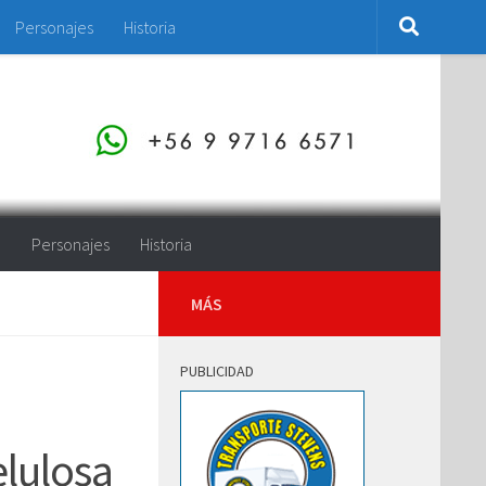
Personajes
Historia
o
Personajes
Historia
MÁS
PUBLICIDAD
elulosa