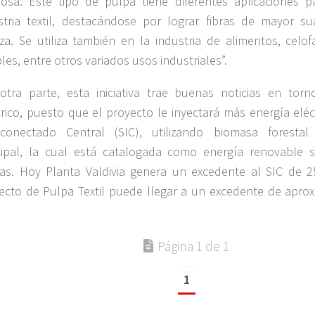
losa. Este tipo de pulpa tiene diferentes aplicaciones 
stria textil, destacándose por lograr fibras de mayor sua
za. Se utiliza también en la industria de alimentos, celo
bles, entre otros variados usos industriales”.
otra parte, esta iniciativa trae buenas noticias en torn
trico, puesto que el proyecto le inyectará más energía eléc
rconectado Central (SIC), utilizando biomasa forest
cipal, la cual está catalogada como energía renovable 
as. Hoy Planta Valdivia genera un excedente al SIC de 
ecto de Pulpa Textil puede llegar a un excedente de apr
Página 1 de 1
1