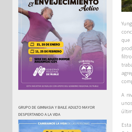
Yung
conc
que 
prod
filt
trab
agre
comp
A ni
unos
GRUPO DE GIMNASIA Y BAILE ADULTO MAYOR
últi
DESPERTANDO A LA VIDA
Esta