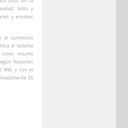
para usos en la
vidad, brillo y
fanes y envases
o al suministro
trica al Sistema
al como insumo
según Naciones
25 MW, y con el
oximadamente 55