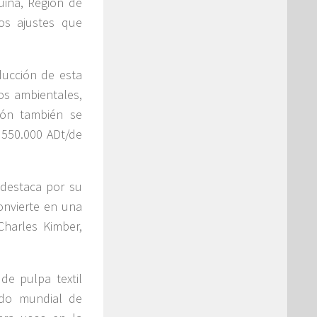
uina, Región de
os ajustes que
ducción de esta
os ambientales,
ión también se
 550.000 ADt/de
 destaca por su
onvierte en una
Charles Kimber,
de pulpa textil
cado mundial de