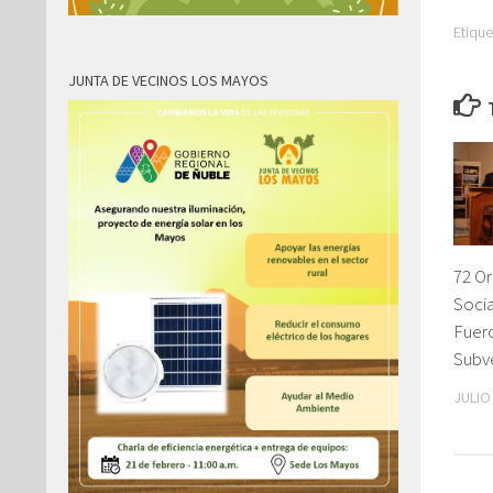
Etique
JUNTA DE VECINOS LOS MAYOS
72 O
Socia
Fuer
Subv
JULIO