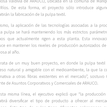
losa Valdivia de ARAUCO, ubicada en la comuna de Mariq
Ríos. De esta forma, el proyecto sólo introduce algun
tirán la fabricación de la pulpa textil.
ismo, la aplicación de las tecnologías asociadas a la pro
a pulpa se hará manteniendo los más estrictos parámetr
os que actualmente rigen a esta planta. Esta innovac
uce en mantener los niveles de producción autorizados de
losa al año.
trata de un muy buen proyecto, en donde la pulpa textil
eso natural y amigable con el medioambiente, la que la c
rnativa a otras fibras existentes en el mercado”, sostuvo 
nte de Asuntos Corporativos y Comerciales de ARAUCO.
sta misma línea, el ejecutivo explicó que “la producción 
itirá diversificar el tipo de producto a ofrecer al mer