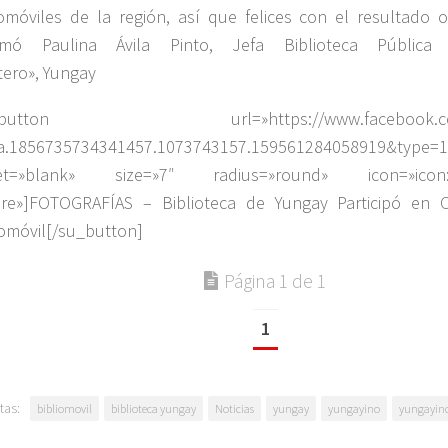
iomóviles de la región, así que felices con el resultado o
ormó Paulina Ávila Pinto, Jefa Biblioteca Pública
ero», Yungay
_button url=»https://www.facebook.com/
a.1856735734341457.1073743157.159561284058919&type=
get=»blank» size=»7″ radius=»round» icon=»ico
re»]FOTOGRAFÍAS – Biblioteca de Yungay Participó en C
iomóvil[/su_button]
Página 1 de 1
1
tas:
bibliomovil
biblioteca yungay
Noticias
yungay
yungayino
yungayino