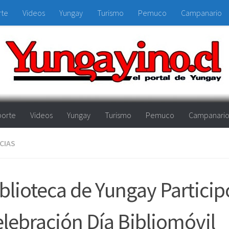
rte
Videos
Yungay
Turismo
Pemuco
Campanario
orte
Videos
Yungay
Turismo
Pemuco
Campanari
CIAS
blioteca de Yungay Particip
lebración Día Bibliomóvil