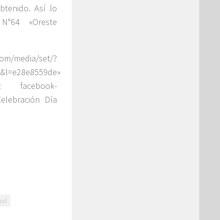
btenido. Así lo
 N°64 «Oreste
media/set/?
1&l=e28e8559de»
n: facebook-
elebración Día
.cl