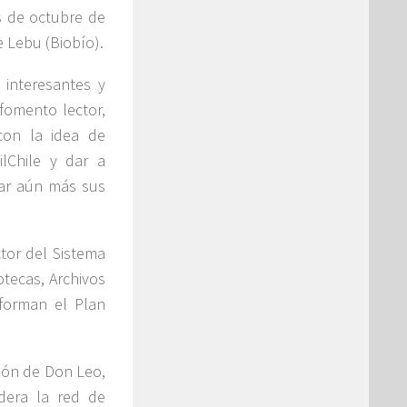
es de octubre de
e Lebu (Biobío).
 interesantes y
fomento lector,
con la idea de
lChile y dar a
har aún más sus
tor del Sistema
otecas, Archivos
forman el Plan
ción de Don Leo,
dera la red de