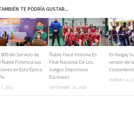
TAMBIÉN TE PODRÍA GUSTAR...
 800 del Servicio de
Ñuble Hace Historia En
En Yungay In
d Ñuble Potencia sus
Final Nacional De Los
versión de la
ciones en Esta Época
Juegos Deportivos
Costumbrist
Año
Escolares
FEBRERO 4, 2
7, 2022
SEPTIEMBRE 24, 2023