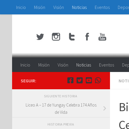
Inicio
Misión
Visión
Noticias
Eventos
Depo
Saltar al contenido
Inicio
Misión
Visión
Noticias
Eventos
Dep
SEGUIR:
NOTI
SIGUIENTE HISTORIA
Bi
Liceo A – 17 de Yungay Celebra 174 Años
de Vida
Ce
HISTORIA PREVIA