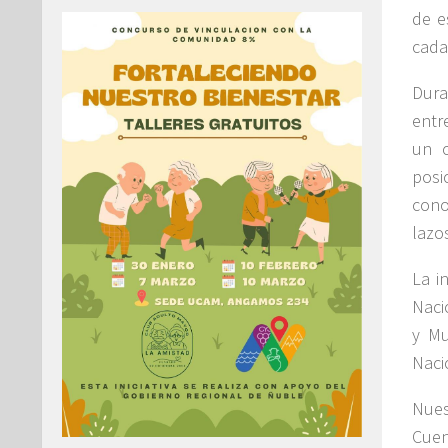
de e
cada
Dura
entr
un c
posi
cono
lazo
La i
Naci
y Mu
Naci
Nues
Cuen