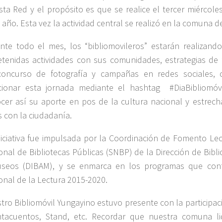
sta Red y el propósito es que se realice el tercer miércol
 año. Esta vez la actividad central se realizó en la comuna d
nte todo el mes, los “bibliomovileros” estarán realizando
etenidas actividades con sus comunidades, estrategias de 
oncurso de fotografía y campañas en redes sociales, 
cionar esta jornada mediante el hashtag #DiaBibliomóvi
cer así su aporte en pos de la cultura nacional y estrec
s con la ciudadanía.
niciativa fue impulsada por la Coordinación de Fomento Lec
onal de Bibliotecas Públicas (SNBP) de la Dirección de Bibli
seos (DIBAM), y se enmarca en los programas que con
onal de la Lectura 2015-2020.
tro Bibliomóvil Yungayino estuvo presente con la participa
tacuentos, Stand, etc. Recordar que nuestra comuna li