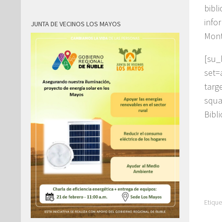
bibl
inf
JUNTA DE VECINOS LOS MAYOS
Mont
[su
set=
tar
squa
Bibl
Etique