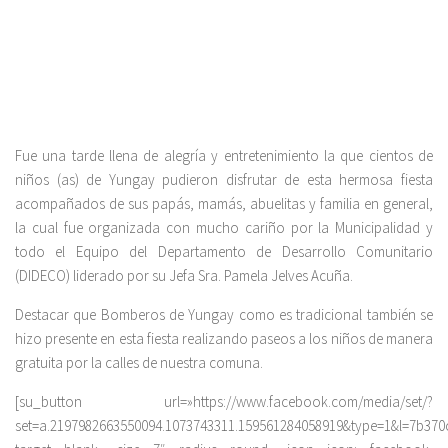
Fue una tarde llena de alegría y entretenimiento la que cientos de
niños (as) de Yungay pudieron disfrutar de esta hermosa fiesta
acompañados de sus papás, mamás, abuelitas y familia en general,
la cual fue organizada con mucho cariño por la Municipalidad y
todo el Equipo del Departamento de Desarrollo Comunitario
(DIDECO) liderado por su Jefa Sra. Pamela Jelves Acuña.
Destacar que Bomberos de Yungay como es tradicional también se
hizo presente en esta fiesta realizando paseos a los niños de manera
gratuita por la calles de nuestra comuna.
[su_button url=»https://www.facebook.com/media/set/?
set=a.2197982663550094.1073743311.159561284058919&type=1&l=7b370