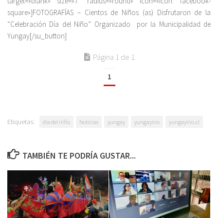
target=»blank» size=»7″ radius=»round» icon=»icon: facebook-
square»]FOTOGRAFÍAS – Cientos de Niños (as) Disfrutaron de la
“Celebración Día del Niño” Organizado por la Municipalidad de
Yungay[/su_button]
Página 1 de 1
1
Etiquetas:
dia del niño
Noticias
yungay
yungayino
yungayino.cl
TAMBIÉN TE PODRÍA GUSTAR...