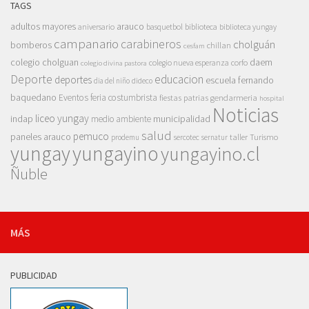
TAGS
adultos mayores
arauco
aniversario
basquetbol
biblioteca
biblioteca yungay
campanario
carabineros
cholguán
bomberos
chillan
cesfam
colegio cholguan
daem
colegio nueva esperanza
corfo
colegio divina pastora
Deporte
educacion
deportes
escuela fernando
dia del niño
dideco
baquedano
Eventos
feria costumbrista
gendarmeria
fiestas patrias
hospital
Noticias
liceo yungay
indap
municipalidad
medio ambiente
salud
pemuco
paneles arauco
taller
Turismo
prodemu
sercotec
sernatur
yungay
yungayino
yungayino.cl
Ñuble
MÁS
PUBLICIDAD