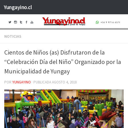
Yungayino.cl
Saltar al contenido
NOTICIAS
Cientos de Niños (as) Disfrutaron de la
“Celebración Día del Niño” Organizado por la
Municipalidad de Yungay
POR
YUNGAYINO
· PUBLICADA
AGOSTO 4, 2018