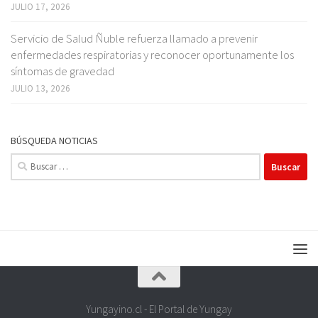
JULIO 17, 2026
Servicio de Salud Ñuble refuerza llamado a prevenir
enfermedades respiratorias y reconocer oportunamente los
síntomas de gravedad
JULIO 13, 2026
BÚSQUEDA NOTICIAS
Buscar:
Yungayino.cl - El Portal de Yungay