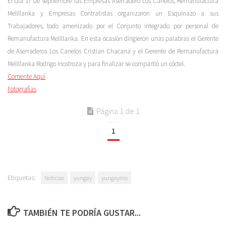
El día 17 de septiembre las Empresas Aserradero Los Canelos, Remanufactura
Melillanka y Empresas Contratistas organizaron un Esquinazo a sus
Trabajadores, todo amenizado por el Conjunto integrado por personal de
Remanufactura Melillanka. En esta ocasión dirigieron unas palabras el Gerente
de Aserraderos Los Canelos Cristian Chacana y el Gerente de Remanufactura
Melillanka Rodrigo Inostroza y para finalizar se compartió un cóctel.
Comente Aquí
Fotografías
Página 1 de 1
1
Etiquetas:
Noticias
yungay
yungayino
TAMBIÉN TE PODRÍA GUSTAR...