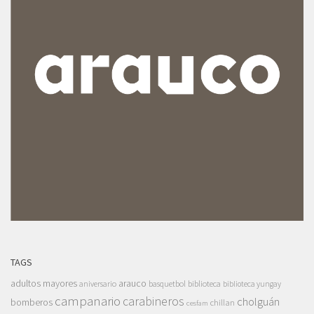
TAGS
adultos mayores
arauco
aniversario
basquetbol
biblioteca
biblioteca yungay
campanario
carabineros
cholguán
bomberos
chillan
cesfam