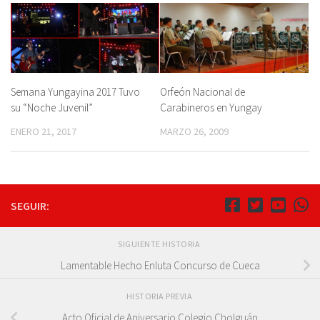
Semana Yungayina 2017 Tuvo
Orfeón Nacional de
su “Noche Juvenil”
Carabineros en Yungay
ENERO 21, 2017
MARZO 26, 2009
SEGUIR:
SIGUIENTE HISTORIA
Lamentable Hecho Enluta Concurso de Cueca
HISTORIA PREVIA
Acto Oficial de Aniversario Colegio Cholguán