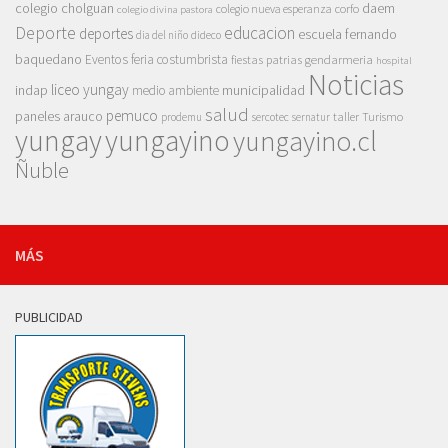
colegio cholguan
daem
colegio nueva esperanza
corfo
colegio divina pastora
Deporte
educacion
deportes
escuela fernando
dia del niño
dideco
baquedano
Eventos
feria costumbrista
gendarmeria
fiestas patrias
hospital
Noticias
liceo yungay
indap
municipalidad
medio ambiente
salud
pemuco
paneles arauco
taller
Turismo
prodemu
sercotec
sernatur
yungay
yungayino
yungayino.cl
Ñuble
MÁS
PUBLICIDAD