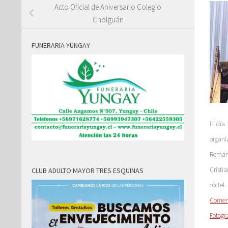
Acto Oficial de Aniversario Colegio
Cholguán
FUNERARIA YUNGAY
El día
organi
Remanu
Cristi
CLUB ADULTO MAYOR TRES ESQUINAS
cóctel.
Comen
Fotogr