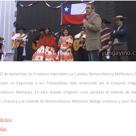
 17 de septiembre las Empresas Aserradero Los Canelos, Remanufactura Melillanka y
zaron un Esquinazo a sus Trabajadores, todo amenizado por el Conjunto integ
factura Melillanka. En esta ocasión dirigieron unas palabras el Gerente de As
an Chacana y el Gerente de Remanufactura Melillanka Rodrigo Inostroza y para fina
te Aquí
afías