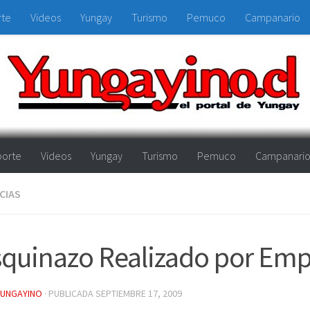
rte
Videos
Yungay
Turismo
Pemuco
Campanario
orte
Videos
Yungay
Turismo
Pemuco
Campanari
CIAS
quinazo Realizado por Em
YUNGAYINO
· PUBLICADA
SEPTIEMBRE 17, 2009