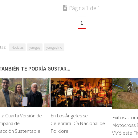
Página 1 de 1
1
tas:
Noticias
yungay
yungayino
TAMBIÉN TE PODRÍA GUSTAR...
a la Cuarta Versión de
En Los Ángeles se
Exitosa Jor
ampaña de
Celebrara Día Nacional de
Motocross 
facción Sustentable
Folklore
Vivió este F