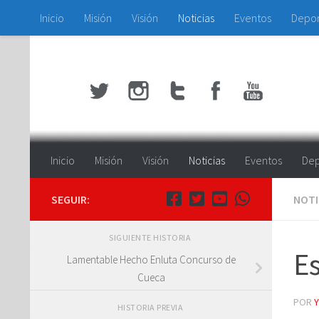
Inicio
Misión
Visión
Noticias
Eventos
Depo
Saltar al contenido
Inicio
Misión
Visión
Noticias
Eventos
Dep
SEGUIR:
NOTI
SIGUIENTE HISTORIA
Es
Lamentable Hecho Enluta Concurso de
Cueca
POR
HISTORIA PREVIA