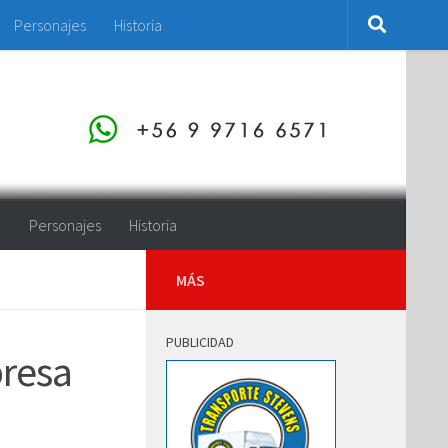
Personajes
Historia
o
Personajes
Historia
MÁS
PUBLICIDAD
presa