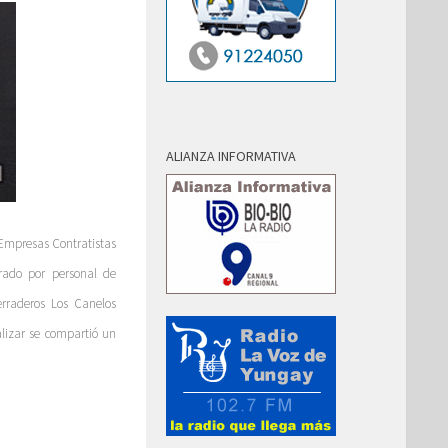
ALIANZA INFORMATIVA
 Empresas Contratistas
rado por personal de
erraderos Los Canelos
lizar se compartió un