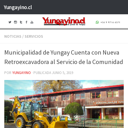
Yungayino.cl
Saltar al contenido
NOTICIAS
/
SERVICIOS
Municipalidad de Yungay Cuenta con Nueva
Retroexcavadora al Servicio de la Comunidad
POR
YUNGAYINO
· PUBLICADA
JUNIO 5, 2019