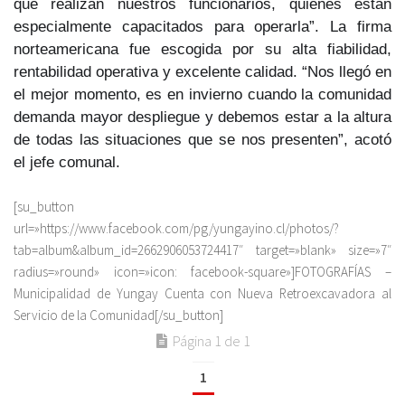
que realizan nuestros funcionarios, quienes están
especialmente capacitados para operarla”. La firma
norteamericana fue escogida por su alta fiabilidad,
rentabilidad operativa y excelente calidad. “Nos llegó en
el mejor momento, es en invierno cuando la comunidad
demanda mayor despliegue y debemos estar a la altura
de todas las situaciones que se nos presenten”, acotó
el jefe comunal.
[su_button
url=»https://www.facebook.com/pg/yungayino.cl/photos/?
tab=album&album_id=2662906053724417″ target=»blank» size=»7″
radius=»round» icon=»icon: facebook-square»]FOTOGRAFÍAS –
Municipalidad de Yungay Cuenta con Nueva Retroexcavadora al
Servicio de la Comunidad[/su_button]
Página 1 de 1
1