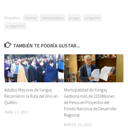
Etiquetas:
Noticias
retroexcavadora
yungay
yungayino
yungayino.cl
TAMBIÉN TE PODRÍA GUSTAR...
Adultos Mayores de Yungay
Municipalidad de Yungay
Recorrieron la Ruta del Vino en
Gestiona más de 220 Millones
Quillón
de Pesos en Proyectos del
Fondo Nacional de Desarrollo
ABRIL 17, 2011
Regional
MARZO 25, 2020