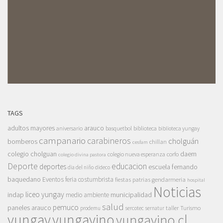
TAGS
adultos mayores
arauco
aniversario
basquetbol
biblioteca
biblioteca yungay
campanario
carabineros
cholguán
bomberos
chillan
cesfam
colegio cholguan
daem
colegio nueva esperanza
corfo
colegio divina pastora
Deporte
educacion
deportes
escuela fernando
dia del niño
dideco
baquedano
Eventos
feria costumbrista
gendarmeria
fiestas patrias
hospital
Noticias
liceo yungay
indap
municipalidad
medio ambiente
salud
pemuco
paneles arauco
taller
Turismo
prodemu
sercotec
sernatur
yungay
yungayino
yungayino.cl