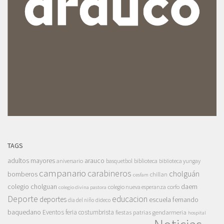
TAGS
adultos mayores
arauco
aniversario
basquetbol
biblioteca
biblioteca yungay
campanario
carabineros
cholguán
bomberos
chillan
cesfam
colegio cholguan
daem
colegio nueva esperanza
corfo
colegio divina pastora
Deporte
educacion
deportes
escuela fernando
dia del niño
dideco
baquedano
Eventos
feria costumbrista
gendarmeria
fiestas patrias
hospital