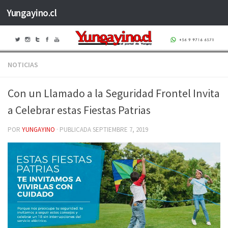
Yungayino.cl
Saltar al contenido
NOTICIAS
Con un Llamado a la Seguridad Frontel Invita
a Celebrar estas Fiestas Patrias
POR
YUNGAYINO
· PUBLICADA
SEPTIEMBRE 7, 2019