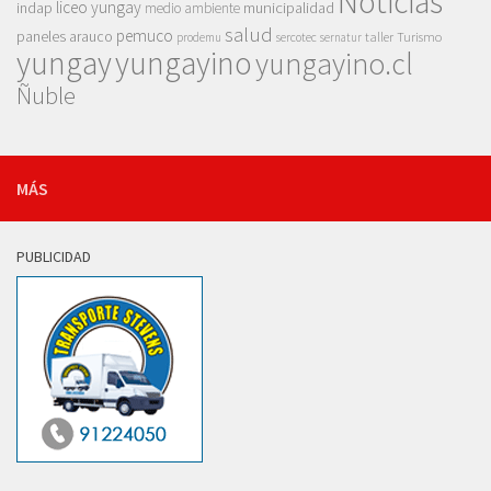
Noticias
liceo yungay
indap
municipalidad
medio ambiente
salud
pemuco
paneles arauco
taller
Turismo
prodemu
sercotec
sernatur
yungay
yungayino
yungayino.cl
Ñuble
MÁS
PUBLICIDAD