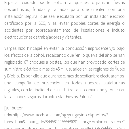
Especial cuidado se le solicita a quienes organizan fiestas
costumbristas, fondas y ramadas para que cuenten con una
instalación segura, que sea ejecutada por un instalador eléctrico
certificado por la SEC, y así evitar posibles cortes de energía o
accidentes por sobrecalentamiento de instalaciones e incluso
electrocuciones de trabajadores y visitantes.
Vargas hizo hincapié en evitar la conducción imprudente y/o bajo
los efectos del alcohol, recalcando que “en lo que va del año se han
registrado 67 choques a postes, los que han provocado cortes de
suministro eléctrico a más de 45 mil usuarios en las regiones de Ñuble
y Biobío. Es por ello que durante el mes de septiembre efectuaremos
una campaña de prevención en todas nuestras plataformas
digitales, con la finalidad de sensibilizar a la comunidad y fomentar
las acciones seguras durante estas Fiestas Patrias”.
[su_button
url=»https://www.facebook.com/pg/yungayino.cl/photos/?
tab=album&album_id=2844581115556909″ target=»blank» size=»7″
radius=»round» icon=»icon: facebook-square»]FOTOGRAFÍAS – Con