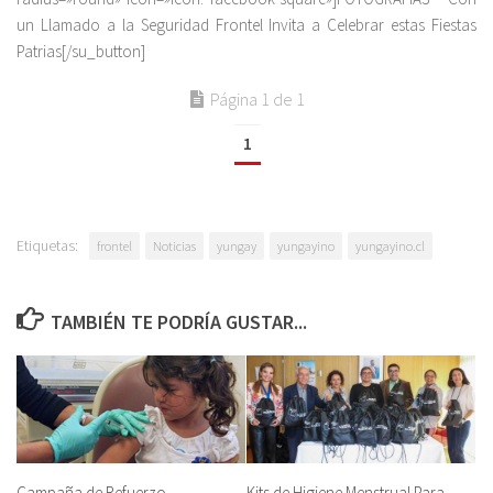
un Llamado a la Seguridad Frontel Invita a Celebrar estas Fiestas
Patrias[/su_button]
Página 1 de 1
1
Etiquetas:
frontel
Noticias
yungay
yungayino
yungayino.cl
TAMBIÉN TE PODRÍA GUSTAR...
Campaña de Refuerzo
Kits de Higiene Menstrual Para