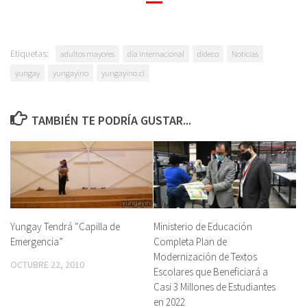
Etiquetas:
adultos mayores
día internacional
dideco
Noticias
yungay
yungayino
yungayino.cl
TAMBIÉN TE PODRÍA GUSTAR...
Yungay Tendrá “Capilla de
Ministerio de Educación
Emergencia”
Completa Plan de
Modernización de Textos
OCTUBRE 22, 2010
Escolares que Beneficiará a
Casi 3 Millones de Estudiantes
en 2022