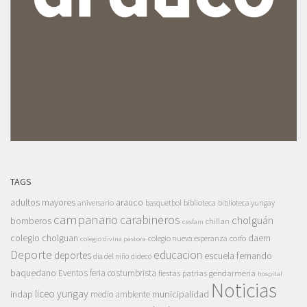
TAGS
adultos mayores
arauco
aniversario
basquetbol
biblioteca
biblioteca yungay
campanario
carabineros
cholguán
bomberos
chillan
cesfam
colegio cholguan
daem
colegio nueva esperanza
corfo
colegio divina pastora
Deporte
educacion
deportes
escuela fernando
dia del niño
dideco
baquedano
Eventos
feria costumbrista
gendarmeria
fiestas patrias
hospital
Noticias
liceo yungay
indap
municipalidad
medio ambiente