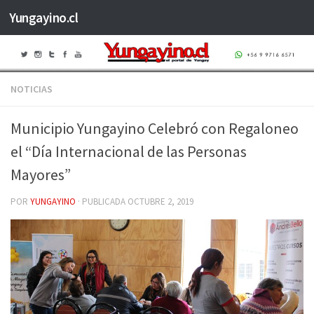
Yungayino.cl
Saltar al contenido
NOTICIAS
Municipio Yungayino Celebró con Regaloneo
el “Día Internacional de las Personas
Mayores”
POR
YUNGAYINO
· PUBLICADA
OCTUBRE 2, 2019