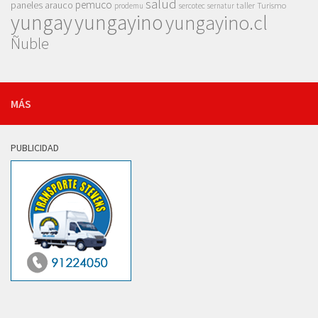
salud
pemuco
paneles arauco
taller
Turismo
prodemu
sercotec
sernatur
yungay
yungayino
yungayino.cl
Ñuble
MÁS
PUBLICIDAD