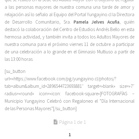
a las personas mayores de nuestra comuna una tarde de amor y
relajación así lo señalo al Equipo del Portal Yungayino.cl la Directora
de Desarrollo Comunitario, Sra.
Pamela Jelves Acuña
, quién
destacó la colaboración del Centro de Estudios Andrés Bello en esta
hermosa actividad, y también invita a todos los Adultos Mayores de
nuestra comuna para el próximo viernes 11 de octubre a participar
de una celebración a lo grande en el Gimnasio Multiuso a partir de
las 13:00 horas.
[su_button
url=»https://www.facebook.com/pg/yungayino.cl/photos/?
tab=album&album_id=2896544723693881″ target=»blank» size=»7″
radius=»round» icon=»icon: facebook-square»]FOTOGRAFÍAS –
Municipio Yungayino Celebró con Regaloneo el “Día Internacional
de las Personas Mayores”[/su_button]
Página 1 de 1
1