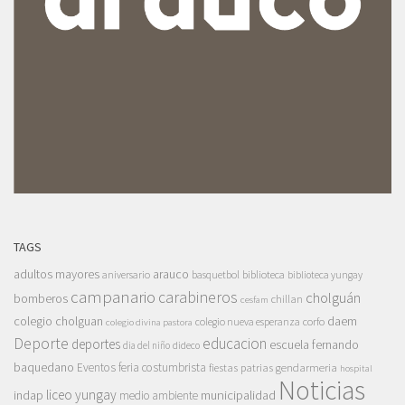
TAGS
adultos mayores
arauco
aniversario
basquetbol
biblioteca
biblioteca yungay
campanario
carabineros
cholguán
bomberos
chillan
cesfam
colegio cholguan
daem
colegio nueva esperanza
corfo
colegio divina pastora
Deporte
educacion
deportes
escuela fernando
dia del niño
dideco
baquedano
Eventos
feria costumbrista
gendarmeria
fiestas patrias
hospital
Noticias
liceo yungay
indap
municipalidad
medio ambiente