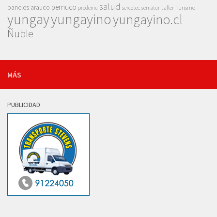
salud
pemuco
paneles arauco
taller
Turismo
prodemu
sercotec
sernatur
yungay
yungayino
yungayino.cl
Ñuble
MÁS
PUBLICIDAD