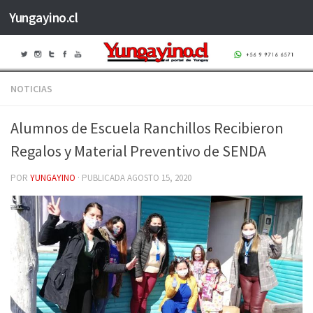
Yungayino.cl
Saltar al contenido
NOTICIAS
Alumnos de Escuela Ranchillos Recibieron
Regalos y Material Preventivo de SENDA
POR
YUNGAYINO
· PUBLICADA
AGOSTO 15, 2020