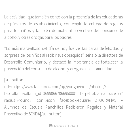
La actividad, que también contó con la presencia de las educadoras
de párvulos del establecimiento, contempló la entrega de regalos
para los niños y también de material preventivo del consumo de
alcohol y otras drogas para los padres.
“Lo más maravilloso del día de hoy fue ver las caras de felicidad y
sorpresa de los niños al recibir sus obsequios”, señaló la directora de
Desarrollo Comunitario, y destacó la importancia de fortalecer la
prevención del consumo de alcohol y drogas en la comunidad.
[su_button
url=»https://www.facebook.com/pg/yungayino.cl/photos/?
tab=album&album_id=3699866786695000″ target=»blank» size=»7″
radius=»round» icon=»icon: facebook-square»]FOTOGRAFÍAS –
Alumnos de Escuela Ranchillos Recibieron Regalos y Material
Preventivo de SENDA[/su_button]
Página 1 de 1