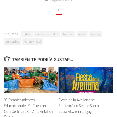
1
Etiquetas:
dideco
escuela ranchillos
Noticias
senda
yungay
yungayino
yungayino.cl
TAMBIÉN TE PODRÍA GUSTAR...
93 Establecimientos
Fiesta de la Avellana se
Educacionales Ya Cuentan
Realizará en Sector Santa
Con Certificación Ambiental En
Lucía Alto en Yungay