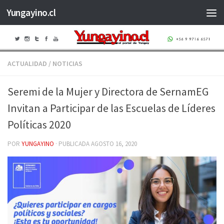
Yungayino.cl
Saltar al contenido
ACTUALIDAD
/
NOTICIAS
Seremi de la Mujer y Directora de SernamEG
Invitan a Participar de las Escuelas de Líderes
Políticas 2020
POR
YUNGAYINO
· PUBLICADA
AGOSTO 16, 2020