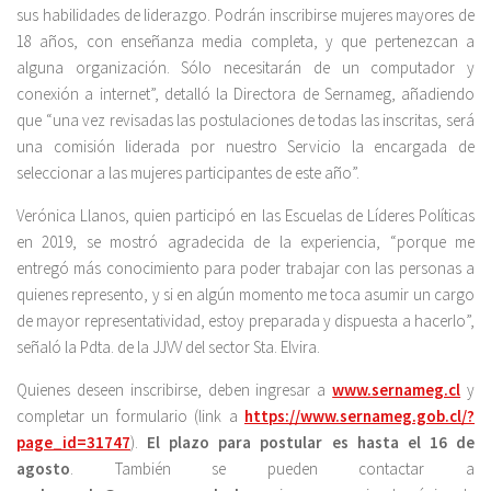
sus habilidades de liderazgo. Podrán inscribirse mujeres mayores de
18 años, con enseñanza media completa, y que pertenezcan a
alguna organización. Sólo necesitarán de un computador y
conexión a internet”, detalló la Directora de Sernameg, añadiendo
que “una vez revisadas las postulaciones de todas las inscritas, será
una comisión liderada por nuestro Servicio la encargada de
seleccionar a las mujeres participantes de este año”.
Verónica Llanos, quien participó en las Escuelas de Líderes Políticas
en 2019, se mostró agradecida de la experiencia, “porque me
entregó más conocimiento para poder trabajar con las personas a
quienes represento, y si en algún momento me toca asumir un cargo
de mayor representatividad, estoy preparada y dispuesta a hacerlo”,
señaló la Pdta. de la JJVV del sector Sta. Elvira.
Quienes deseen inscribirse, deben ingresar a
www.sernameg.cl
y
completar un formulario (link a
https://www.sernameg.gob.cl/?
page_id=31747
).
El plazo para postular es hasta el 16 de
agosto
. También se pueden contactar a