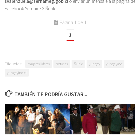
svalenzuela@sernameg.gob.cl
o enviar un mensaje a la página de
Facebook SernamEG Ñuble.
Página 1 de 1
1
Etiquetas:
mujeres líderes
Noticias
Ñuble
yungay
yungayino
yungayino.cl
TAMBIÉN TE PODRÍA GUSTAR...