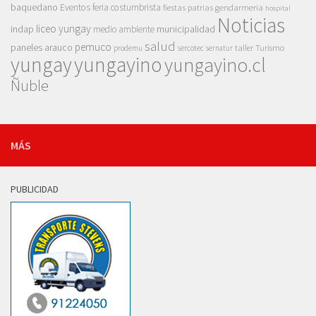
baquedano
Eventos
feria costumbrista
gendarmeria
fiestas patrias
hospital
Noticias
liceo yungay
indap
municipalidad
medio ambiente
salud
pemuco
paneles arauco
taller
Turismo
prodemu
sercotec
sernatur
yungay
yungayino
yungayino.cl
Ñuble
MÁS
PUBLICIDAD