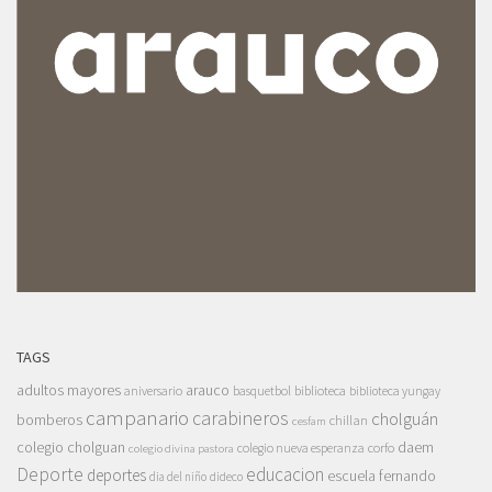
TAGS
adultos mayores
arauco
aniversario
basquetbol
biblioteca
biblioteca yungay
campanario
carabineros
cholguán
bomberos
chillan
cesfam
colegio cholguan
daem
colegio nueva esperanza
corfo
colegio divina pastora
Deporte
educacion
deportes
escuela fernando
dia del niño
dideco