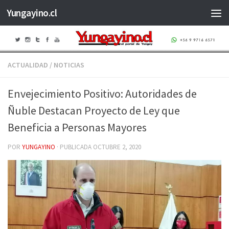
Yungayino.cl
Saltar al contenido
ACTUALIDAD
/
NOTICIAS
Envejecimiento Positivo: Autoridades de
Ñuble Destacan Proyecto de Ley que
Beneficia a Personas Mayores
POR
YUNGAYINO
· PUBLICADA
OCTUBRE 2, 2020