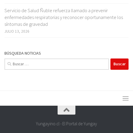
Servicio de Salud Ñuble refuerza llamado a prevenir
enfermedades respiratorias y reconocer oportunamente los
síntomas de gravedad
JULIO 13, 2026
BÚSQUEDA NOTICIAS
Buscar:
Yungayino.cl - El Portal de Yungay