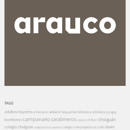
TAGS
adultos mayores
arauco
aniversario
basquetbol
biblioteca
biblioteca yungay
campanario
carabineros
cholguán
bomberos
chillan
cesfam
colegio cholguan
daem
colegio nueva esperanza
corfo
colegio divina pastora