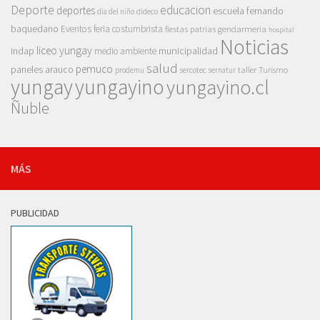
Deporte
educacion
deportes
escuela fernando
dia del niño
dideco
baquedano
Eventos
feria costumbrista
gendarmeria
fiestas patrias
hospital
Noticias
liceo yungay
indap
municipalidad
medio ambiente
salud
pemuco
paneles arauco
taller
Turismo
prodemu
sercotec
sernatur
yungay
yungayino
yungayino.cl
Ñuble
MÁS
PUBLICIDAD