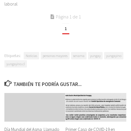
laboral.
Página 1 de 1
1
Etiquetas:
Noticias
personas mayores
senama
yungay
yungayino
yungayino.cl
TAMBIÉN TE PODRÍA GUSTAR...
Día Mundial del Asma: Llamado
Primer Caso de COVID-19 en