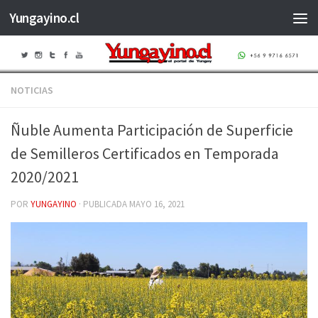
Yungayino.cl
Saltar al contenido
NOTICIAS
Ñuble Aumenta Participación de Superficie
de Semilleros Certificados en Temporada
2020/2021
POR
YUNGAYINO
· PUBLICADA
MAYO 16, 2021