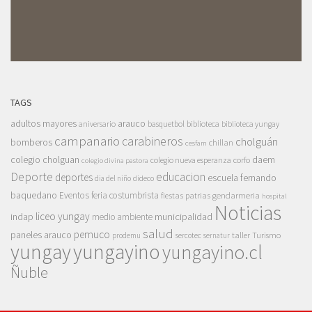
TAGS
adultos mayores
arauco
aniversario
basquetbol
biblioteca
biblioteca yungay
campanario
carabineros
cholguán
bomberos
chillan
cesfam
colegio cholguan
daem
colegio nueva esperanza
corfo
colegio divina pastora
Deporte
educacion
deportes
escuela fernando
dia del niño
dideco
baquedano
Eventos
feria costumbrista
gendarmeria
fiestas patrias
hospital
Noticias
liceo yungay
indap
municipalidad
medio ambiente
salud
pemuco
paneles arauco
taller
Turismo
prodemu
sercotec
sernatur
yungay
yungayino
yungayino.cl
Ñuble