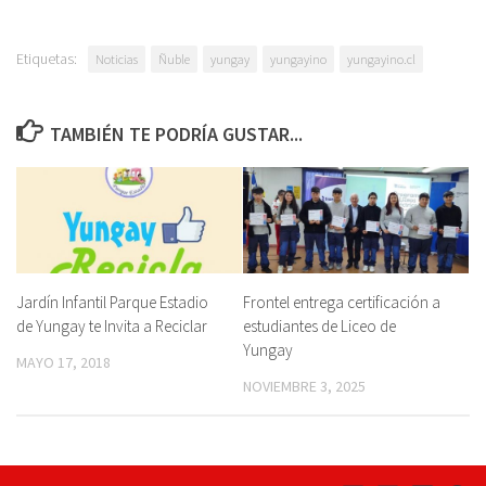
Etiquetas:
Noticias
Ñuble
yungay
yungayino
yungayino.cl
TAMBIÉN TE PODRÍA GUSTAR...
Jardín Infantil Parque Estadio
Frontel entrega certificación a
de Yungay te Invita a Reciclar
estudiantes de Liceo de
Yungay
MAYO 17, 2018
NOVIEMBRE 3, 2025