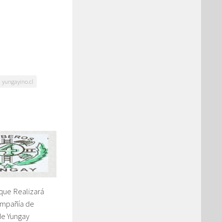
yungayino.cl
que Realizará
ompañía de
e Yungay