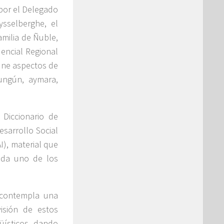
 por el Delegado
ysselberghe, el
amilia de Ñuble,
dencial Regional
eúne aspectos de
ungún, aymara,
 Diccionario de
esarrollo Social
I), material que
cada uno de los
– contempla una
isión de estos
üísticos, dando