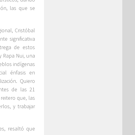
ión, las que se
ional, Cristóbal
e significativa
trega de estos
y Rapa Nui, una
eblos indígenas
al énfasis en
ización. Quiero
entes de las 21
reitero que, las
los, y trabajar
es, resaltó que