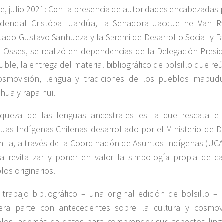
e, julio 2021: Con la presencia de autoridades encabezadas
idencial Cristóbal Jardúa, la Senadora Jacqueline Van R
tado Gustavo Sanhueza y la Seremi de Desarrollo Social y F
s Osses, se realizó en dependencias de la Delegación Presi
uble, la entrega del material bibliográfico de bolsillo que r
osmovisión, lengua y tradiciones de los pueblos mapud
hua y rapa nui.
iqueza de las lenguas ancestrales es la que rescata el
uas Indígenas Chilenas desarrollado por el Ministerio de D
milia, a través de la Coordinación de Asuntos Indígenas (UCA
a revitalizar y poner en valor la simbología propia de 
los originarios.
 trabajo bibliográfico – una original edición de bolsillo 
era parte con antecedentes sobre la cultura y cosmov
los, además de datos para comprender sus aspectos ling