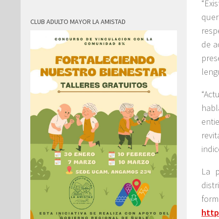
“Exi
quer
CLUB ADULTO MAYOR LA AMISTAD
resp
de a
pres
leng
“Act
habl
enti
revi
indi
La p
dist
fo
http