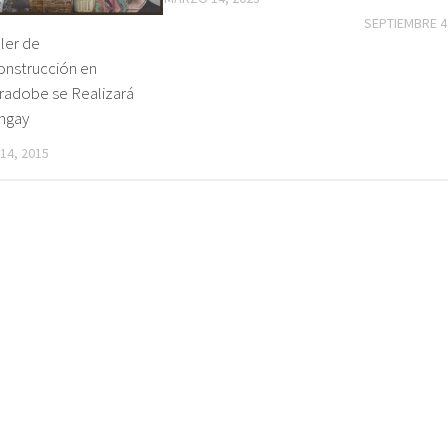
SEPTIEMBRE 4
ller de
onstrucción en
radobe se Realizará
ungay
 14, 2015