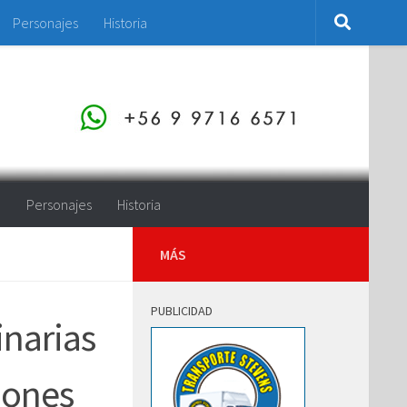
Personajes
Historia
o
Personajes
Historia
MÁS
PUBLICIDAD
inarias
iones