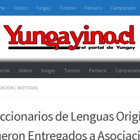
rte
Videos
Yungay
Turismo
Pemuco
Campanario
orte
Videos
Yungay
Turismo
Pemuco
Campanari
ACION
/
NOTICIAS
ccionarios de Lenguas Orig
eron Entregados a Asociac