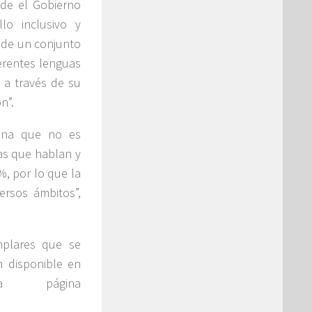
esde el Gobierno
lo inclusivo y
y de un conjunto
erentes lenguas
 a través de su
n”.
gena que no es
as que hablan y
%, por lo que la
ersos ámbitos”,
mplares que se
n disponible en
 página