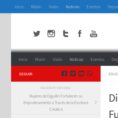
Inicio
Misión
Visión
Noticias
Eventos
Depo
Saltar al contenido
Inicio
Misión
Visión
Noticias
Eventos
Dep
SEGUIR:
EDUC
SIGUIENTE HISTORIA
Di
Mujeres de Diguillín Fortalecen su
Empoderamiento a Través de la Escritura
Creativa
Fu