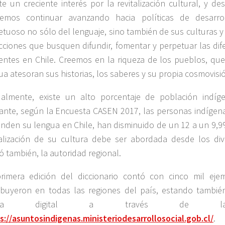
ste un creciente interés por la revitalización cultural, y d
emos continuar avanzando hacia políticas de desarrol
etuoso no sólo del lenguaje, sino también de sus culturas 
cciones que busquen difundir, fomentar y perpetuar las dif
entes en Chile. Creemos en la riqueza de los pueblos, que
ua atesoran sus historias, los saberes y su propia cosmovisió
ualmente, existe un alto porcentaje de población indí
ante, según la Encuesta CASEN 2017, las personas indígen
enden su lengua en Chile, han disminuido de un 12 a un 9,9
talización de su cultura debe ser abordada desde los div
có también, la autoridad regional.
rimera edición del diccionario contó con cinco mil eje
ribuyeron en todas las regiones del país, estando tambié
rma digital a través de la
s://asuntosindigenas.ministeriodesarrollosocial.gob.cl/
.