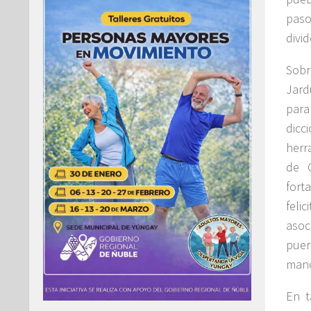
paso
divid
Sobr
Jard
para
dicc
herr
de C
fort
feli
asoc
puer
man
En t