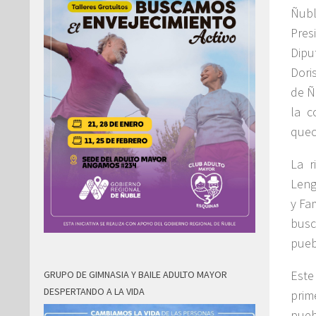
Ñubl
Pres
Dipu
Dori
de Ñ
la c
quec
La r
Leng
y Fa
busc
pueb
Este
GRUPO DE GIMNASIA Y BAILE ADULTO MAYOR
DESPERTANDO A LA VIDA
prim
pueb