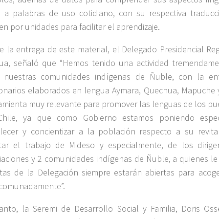
 a palabras de uso cotidiano, con su respectiva traducc
en por unidades para facilitar el aprendizaje.
e la entrega de este material, el Delegado Presidencial Reg
ua, señaló que “Hemos tenido una actividad tremendament
 nuestras comunidades indígenas de Ñuble, con la en
ionarios elaborados en lengua Aymara, Quechua, Mapuche 
amienta muy relevante para promover las lenguas de los pu
hile, ya que como Gobierno estamos poniendo especi
alecer y concientizar a la población respecto a su revital
citar el trabajo de Mideso y especialmente, de los dirig
iaciones y 2 comunidades indígenas de Ñuble, a quienes le 
tas de la Delegación siempre estarán abiertas para acoger
comunadamente”.
anto, la Seremi de Desarrollo Social y Familia, Doris Oss