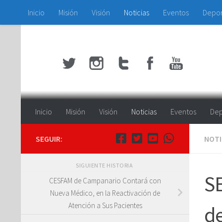
Inicio
Misión
Visión
Noticias
Eventos
Depo
Saltar al contenido
Inicio
Misión
Visión
Noticias
Eventos
Dep
SEGUIR:
NOTI
SIGUIENTE HISTORIA
S
CESFAM de Campanario Contará con
Nueva Médico, en la Reactivación de
Atención a Sus Pacientes
de