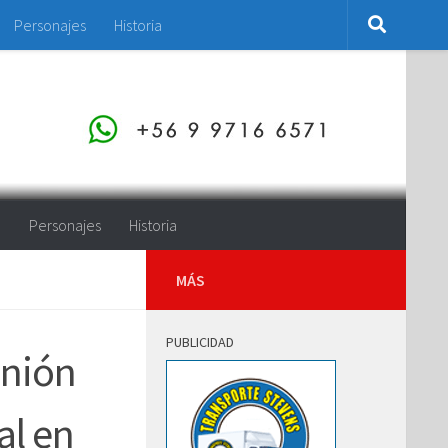
Personajes
Historia
o
Personajes
Historia
MÁS
PUBLICIDAD
unión
al en