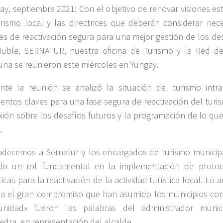
ay, septiembre 2021: Con el objetivo de renovar visiones es
urismo local y las directrices que deberán considerar nec
es de reactivación segura para una mejor gestión de los des
uble, SERNATUR, nuestra oficina de Turismo y la Red de
na se reunieron este miércoles en Yungay.
nte la reunión se analizó la situación del turismo intra
entos claves para una fase segura de reactivación del turi
exión sobre los desafíos futuros y la programación de lo q
.
adecemos a Sernatur y los encargados de turismo municip
do un rol fundamental en la implementación de proto
icas para la reactivación de la actividad turística local. Lo 
eja el gran compromiso que han asumido los municipios con 
nidad» fueron las palabras del administrador munici
edra, en representación del alcalde.