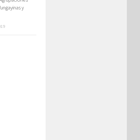
Yungayinas y
019