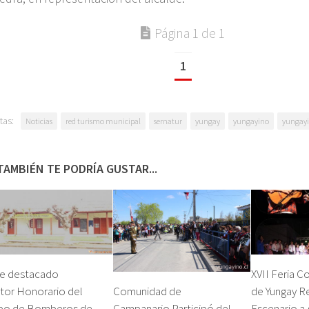
Página 1 de 1
1
tas:
Noticias
red turismo municipal
sernatur
yungay
yungayino
yungayi
TAMBIÉN TE PODRÍA GUSTAR...
e destacado
XVII Feria C
tor Honorario del
de Yungay Re
Comunidad de
po de Bomberos de
Escenario a
Campanario Participó del