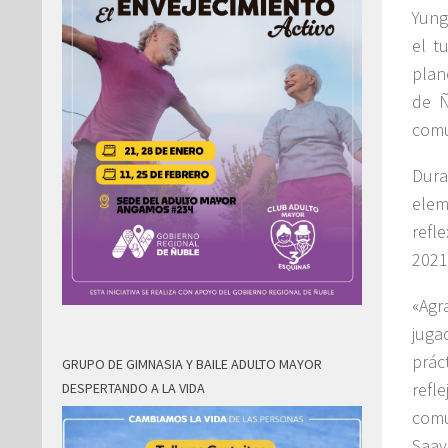
Yung
el t
plan
de Ñ
comu
Dura
elem
refl
2021
«Agr
juga
práct
GRUPO DE GIMNASIA Y BAILE ADULTO MAYOR
refl
DESPERTANDO A LA VIDA
comu
Saav