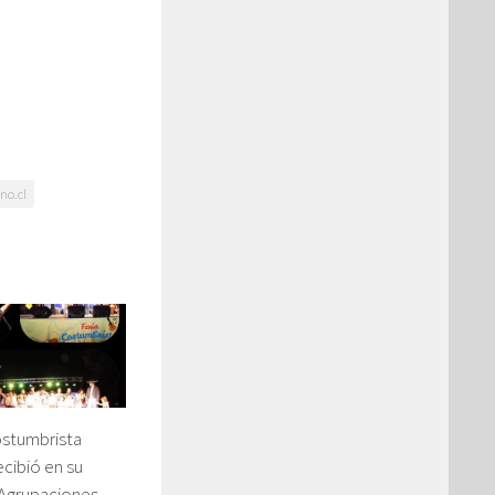
no.cl
ostumbrista
cibió en su
 Agrupaciones