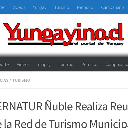
rte
Videos
Yungay
Turismo
Pemuco
Campanario
orte
Videos
Yungay
Turismo
Pemuco
Campanari
CIAS
/
TURISMO
ERNATUR Ñuble Realiza Re
 la Red de Turismo Municip