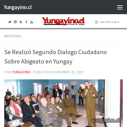
Yungayino.cl
Saltar al contenido
NOTICIAS
Se Realizó Segundo Dialogo Ciudadano
Sobre Abigeato en Yungay
POR
YUNGAYINO
· PUBLICADA
NOVIEMBRE 25, 2009