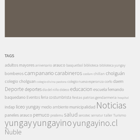
TAGS
adultos mayores
arauco
aniversario
basquetbol
biblioteca
biblioteca yungay
campanario
carabineros
cholguán
bomberos
chillan
cesfam
colegio cholguan
daem
colegio nueva esperanza
corfo
colegio divina pastora
Deporte
educacion
deportes
escuela fernando
dia del niño
dideco
baquedano
Eventos
feria costumbrista
gendarmeria
fiestas patrias
hospital
Noticias
liceo yungay
indap
municipalidad
medio ambiente
salud
pemuco
paneles arauco
taller
Turismo
prodemu
sercotec
sernatur
yungay
yungayino
yungayino.cl
Ñuble