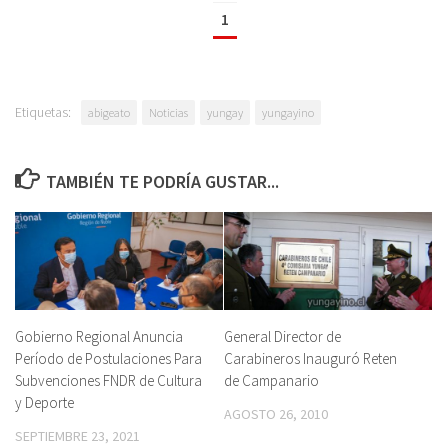
1
Etiquetas:
abigeato
Noticias
yungay
yungayino
TAMBIÉN TE PODRÍA GUSTAR...
Gobierno Regional Anuncia
General Director de
Período de Postulaciones Para
Carabineros Inauguró Reten
Subvenciones FNDR de Cultura
de Campanario
y Deporte
AGOSTO 26, 2010
SEPTIEMBRE 23, 2021