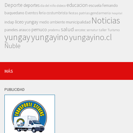
Deporte
educacion
deportes
escuela fernando
dia del niño
dideco
baquedano
Eventos
feria costumbrista
gendarmeria
fiestas patrias
hospital
Noticias
liceo yungay
indap
municipalidad
medio ambiente
salud
pemuco
paneles arauco
taller
Turismo
prodemu
sercotec
sernatur
yungay
yungayino
yungayino.cl
Ñuble
MÁS
PUBLICIDAD