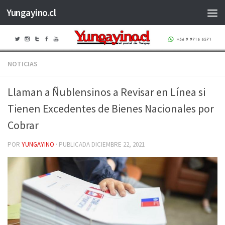
Yungayino.cl
Saltar al contenido
NOTICIAS
Llaman a Ñublensinos a Revisar en Línea si
Tienen Excedentes de Bienes Nacionales por
Cobrar
POR
YUNGAYINO
· PUBLICADA
DICIEMBRE 22, 2021