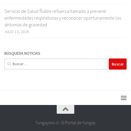
Servicio de Salud Ñuble refuerza llamado a prevenir
enfermedades respiratorias y reconocer oportunamente los
síntomas de gravedad
JULIO 13, 2026
BÚSQUEDA NOTICIAS
Buscar:
Yungayino.cl - El Portal de Yungay