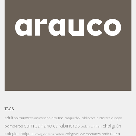
TAGS
adultos mayores
arauco
aniversario
basquetbol
biblioteca
biblioteca yungay
campanario
carabineros
cholguán
bomberos
chillan
cesfam
colegio cholguan
daem
colegio nueva esperanza
corfo
colegio divina pastora