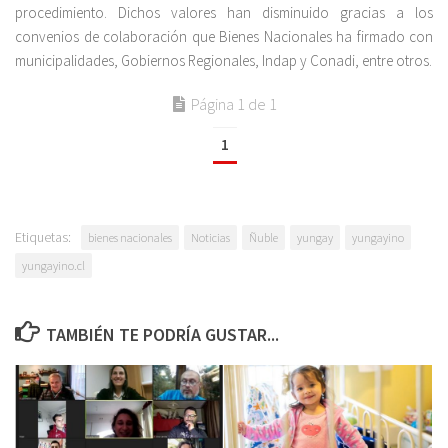
procedimiento. Dichos valores han disminuido gracias a los
convenios de colaboración que Bienes Nacionales ha firmado con
municipalidades, Gobiernos Regionales, Indap y Conadi, entre otros.
Página 1 de 1
1
Etiquetas:
bienes nacionales
Noticias
Ñuble
yungay
yungayino
yungayino.cl
TAMBIÉN TE PODRÍA GUSTAR...