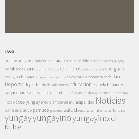
TAGS
adultos mayores
arauco
aniversario
basquetbol
biblioteca
biblioteca yungay
campanario
carabineros
cholguán
bomberos
chillan
cesfam
colegio cholguan
daem
colegio nueva esperanza
corfo
colegio divina pastora
Deporte
educacion
deportes
escuela fernando
dia del niño
dideco
baquedano
Eventos
feria costumbrista
gendarmeria
fiestas patrias
hospital
Noticias
liceo yungay
indap
municipalidad
medio ambiente
salud
pemuco
paneles arauco
taller
Turismo
prodemu
sercotec
sernatur
yungay
yungayino
yungayino.cl
Ñuble