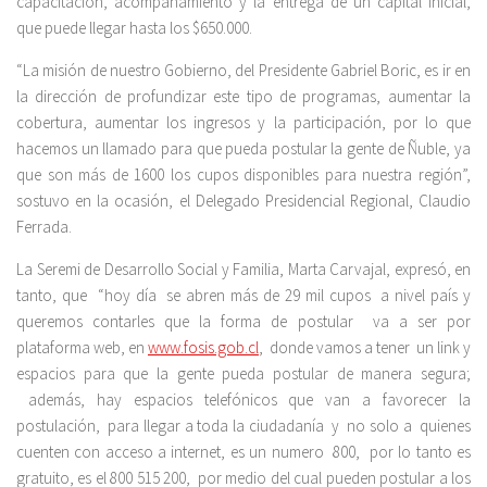
capacitación, acompañamiento y la entrega de un capital inicial,
que puede llegar hasta los $650.000.
“La misión de nuestro Gobierno, del Presidente Gabriel Boric, es ir en
la dirección de profundizar este tipo de programas, aumentar la
cobertura, aumentar los ingresos y la participación, por lo que
hacemos un llamado para que pueda postular la gente de Ñuble, ya
que son más de 1600 los cupos disponibles para nuestra región”,
sostuvo en la ocasión, el Delegado Presidencial Regional, Claudio
Ferrada.
La Seremi de Desarrollo Social y Familia, Marta Carvajal, expresó, en
tanto, que “hoy día se abren más de 29 mil cupos a nivel país y
queremos contarles que la forma de postular va a ser por
plataforma web, en
www.fosis.gob.cl
, donde vamos a tener un link y
espacios para que la gente pueda postular de manera segura;
además, hay espacios telefónicos que van a favorecer la
postulación, para llegar a toda la ciudadanía y no solo a quienes
cuenten con acceso a internet, es un numero 800, por lo tanto es
gratuito, es el 800 515 200, por medio del cual pueden postular a los