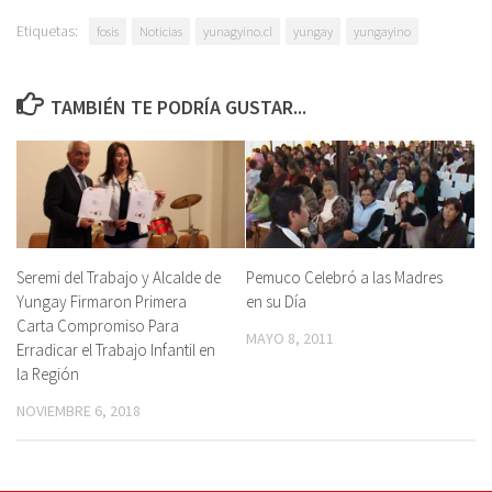
Etiquetas:
fosis
Noticias
yunagyino.cl
yungay
yungayino
TAMBIÉN TE PODRÍA GUSTAR...
Seremi del Trabajo y Alcalde de
Pemuco Celebró a las Madres
Yungay Firmaron Primera
en su Día
Carta Compromiso Para
MAYO 8, 2011
Erradicar el Trabajo Infantil en
la Región
NOVIEMBRE 6, 2018