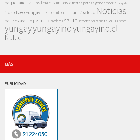
baquedano
Eventos
feria costumbrista
gendarmeria
fiestas patrias
hospital
Noticias
liceo yungay
indap
municipalidad
medio ambiente
salud
pemuco
paneles arauco
taller
Turismo
prodemu
sercotec
sernatur
yungay
yungayino
yungayino.cl
Ñuble
MÁS
PUBLICIDAD