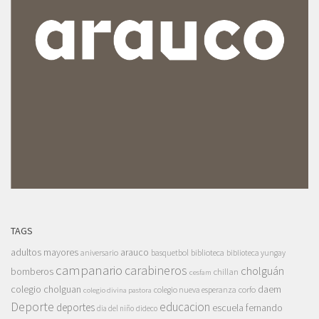
TAGS
adultos mayores
arauco
aniversario
basquetbol
biblioteca
biblioteca yungay
campanario
carabineros
cholguán
bomberos
chillan
cesfam
colegio cholguan
daem
colegio nueva esperanza
corfo
colegio divina pastora
Deporte
educacion
deportes
escuela fernando
dia del niño
dideco