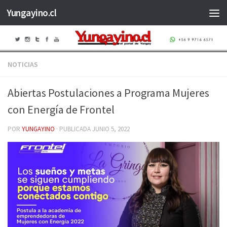
Yungayino.cl
Saltar al contenido
NOTICIAS
Abiertas Postulaciones a Programa Mujeres
con Energía de Frontel
POR
YUNGAYINO
· PUBLICADA
JUNIO 5, 2022