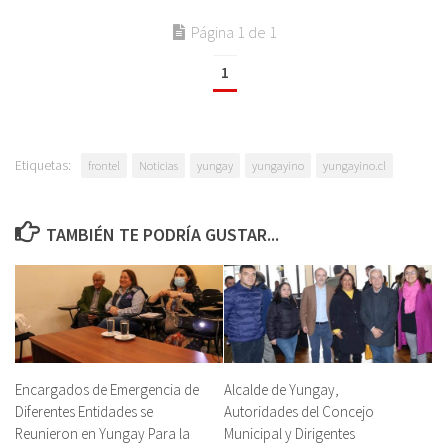
Página 1 de 1
1
Etiquetas:
frontel
Noticias
yungay
yungayino
yungayino.cl
TAMBIÉN TE PODRÍA GUSTAR...
Encargados de Emergencia de
Alcalde de Yungay,
Diferentes Entidades se
Autoridades del Concejo
Reunieron en Yungay Para la
Municipal y Dirigentes