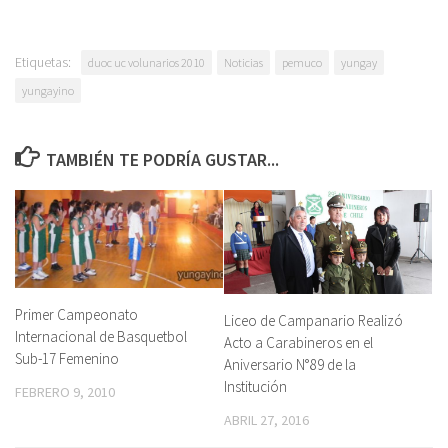
Etiquetas:
duoc uc volunarios 2010
Noticias
pemuco
yungay
yungayino
TAMBIÉN TE PODRÍA GUSTAR...
Primer Campeonato
Liceo de Campanario Realizó
Internacional de Basquetbol
Acto a Carabineros en el
Sub-17 Femenino
Aniversario N°89 de la
Institución
FEBRERO 9, 2010
ABRIL 27, 2016