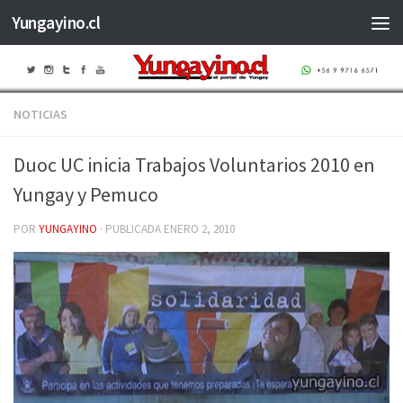
Yungayino.cl
Saltar al contenido
NOTICIAS
Duoc UC inicia Trabajos Voluntarios 2010 en
Yungay y Pemuco
POR
YUNGAYINO
· PUBLICADA
ENERO 2, 2010