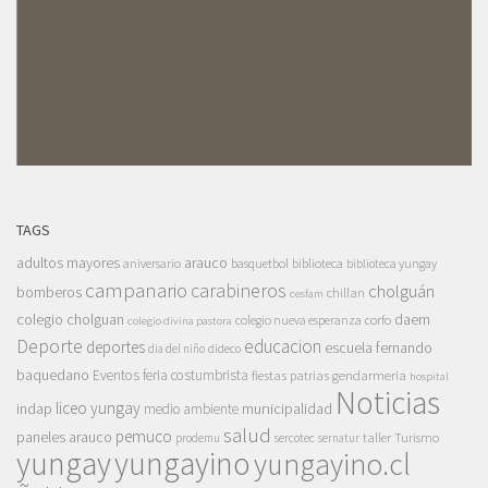
TAGS
adultos mayores
arauco
aniversario
basquetbol
biblioteca
biblioteca yungay
campanario
carabineros
cholguán
bomberos
chillan
cesfam
colegio cholguan
daem
colegio nueva esperanza
corfo
colegio divina pastora
Deporte
educacion
deportes
escuela fernando
dia del niño
dideco
baquedano
Eventos
feria costumbrista
gendarmeria
fiestas patrias
hospital
Noticias
liceo yungay
indap
municipalidad
medio ambiente
salud
pemuco
paneles arauco
taller
Turismo
prodemu
sercotec
sernatur
yungay
yungayino
yungayino.cl