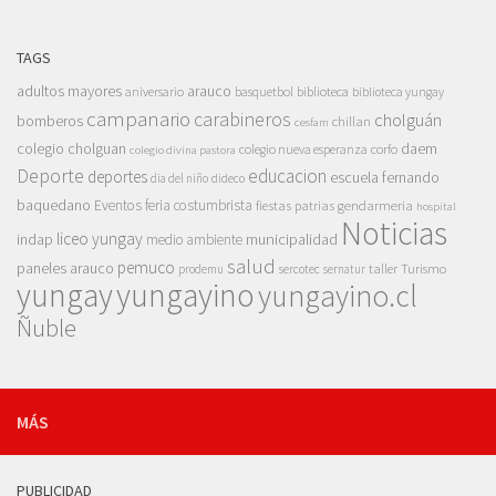
TAGS
adultos mayores
arauco
aniversario
basquetbol
biblioteca
biblioteca yungay
campanario
carabineros
cholguán
bomberos
chillan
cesfam
colegio cholguan
daem
colegio nueva esperanza
corfo
colegio divina pastora
Deporte
educacion
deportes
escuela fernando
dia del niño
dideco
baquedano
Eventos
feria costumbrista
gendarmeria
fiestas patrias
hospital
Noticias
liceo yungay
indap
municipalidad
medio ambiente
salud
pemuco
paneles arauco
taller
Turismo
prodemu
sercotec
sernatur
yungay
yungayino
yungayino.cl
Ñuble
MÁS
PUBLICIDAD