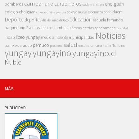
campanario
carabineros
cholguán
bomberos
chillan
cesfam
colegio cholguan
daem
colegio nueva esperanza
corfo
colegio divina pastora
Deporte
educacion
deportes
escuela fernando
dia del niño
dideco
baquedano
Eventos
feria costumbrista
gendarmeria
fiestas patrias
hospital
Noticias
liceo yungay
indap
municipalidad
medio ambiente
salud
pemuco
paneles arauco
taller
Turismo
prodemu
sercotec
sernatur
yungay
yungayino
yungayino.cl
Ñuble
MÁS
PUBLICIDAD