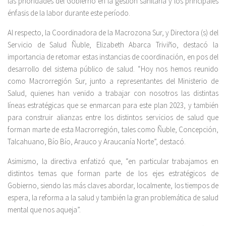
las prioridades del Gobierno en la gestión sanitaria y los principales
énfasis de la labor durante este período.
Al respecto, la Coordinadora de la Macrozona Sur, y Directora (s) del
Servicio de Salud Ñuble, Elizabeth Abarca Triviño, destacó la
importancia de retomar estas instancias de coordinación, en pos del
desarrollo del sistema público de salud. “Hoy nos hemos reunido
como Macrorregión Sur, junto a representantes del Ministerio de
Salud, quienes han venido a trabajar con nosotros las distintas
líneas estratégicas que se enmarcan para este plan 2023, y también
para construir alianzas entre los distintos servicios de salud que
forman marte de esta Macrorregión, tales como Ñuble, Concepción,
Talcahuano, Bío Bío, Arauco y Araucanía Norte”, destacó.
Asimismo, la directiva enfatizó que, “en particular trabajamos en
distintos temas que forman parte de los ejes estratégicos de
Gobierno, siendo las más claves abordar, localmente, los tiempos de
espera, la reforma a la salud y también la gran problemática de salud
mental que nos aqueja”.