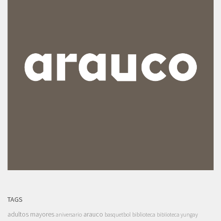
TAGS
adultos mayores
arauco
aniversario
basquetbol
biblioteca
biblioteca yungay