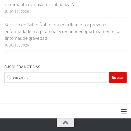
incremento de casos de Influenza A
JULIO 17, 2026
Servicio de Salud Ñuble refuerza llamado a prevenir
enfermedades respiratorias y reconocer oportunamente los
síntomas de gravedad
JULIO 13, 2026
BÚSQUEDA NOTICIAS
Buscar: