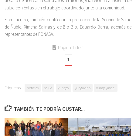
desafío de acercar la salud a los territorios; y la reforma al sistema de
salud con énfasis en el trabajo coordinado junto a la comunidad.
El encuentro, también contó con la presencia de la Seremi de Salud
de Ñuble, Ximena Salinas y de Bío Bío, Eduardo Barra, además de
representantes de FONASA.
Página 1 de 1
1
Etiquetas:
Noticias
salud
yungay
yungayino
yungayino.cl
TAMBIÉN TE PODRÍA GUSTAR...