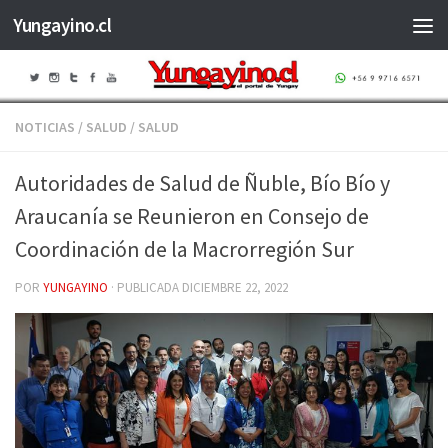
Yungayino.cl
Saltar al contenido
NOTICIAS
/
SALUD
/
SALUD
Autoridades de Salud de Ñuble, Bío Bío y
Araucanía se Reunieron en Consejo de
Coordinación de la Macrorregión Sur
POR
YUNGAYINO
· PUBLICADA
DICIEMBRE 22, 2022