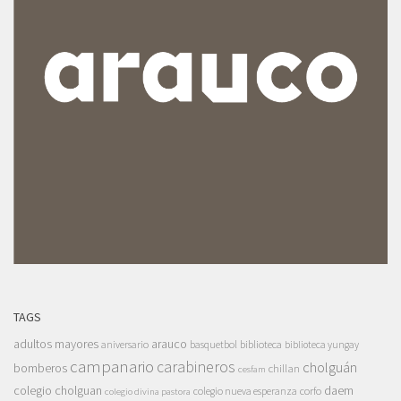
TAGS
adultos mayores
arauco
aniversario
basquetbol
biblioteca
biblioteca yungay
campanario
carabineros
cholguán
bomberos
chillan
cesfam
colegio cholguan
daem
colegio nueva esperanza
corfo
colegio divina pastora