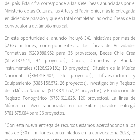
del país. Esta cifra corresponde a las siete líneas anunciadas por el
Ministerio de las Culturas, las Artes y el Patrimonio; más la entregada
en diciembre pasado y que en total completan las ocho líneas de la
convocatoria del ámbito musical.
En esta oportunidad el anuncio incluyó 341 iniciativas por más de
$2.637 millones, correspondientes a las líneas de Actividades
Formativas ($289.888.952 para 35 proyectos), Becas Chile Crea
($568.137.944; 97 proyectos), Coros, Orquestas y Bandas
Instrumentales ($126.929.181; 13 proyectos); Difusión de la Música
Nacional ($364.493.407; 26 proyectos), Infraestructura y
Equipamiento ($385.156.572; 26 proyectos), Investigación y Registro
de la Música Nacional ($148.875.652; 24 proyectos), y Producción de
Registro Fonográfico ($753.611.825; 120 proyectos). La línea de
Música en Vivo -anunciada en diciembre pasado- entregó
$781.575.084 para 36 proyectos.
“Con esta nueva entrega de recursos estamos acercándonos a los
más de $30 mil millones contemplados en la convocatoria 2023, lo