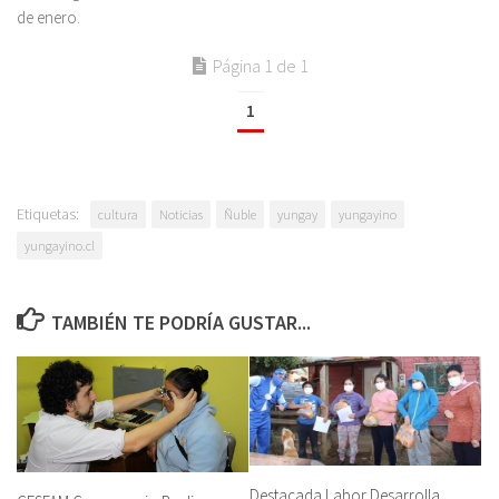
de enero.
Página 1 de 1
1
Etiquetas:
cultura
Noticias
Ñuble
yungay
yungayino
yungayino.cl
TAMBIÉN TE PODRÍA GUSTAR...
Destacada Labor Desarrolla