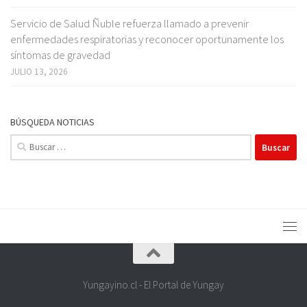
Servicio de Salud Ñuble refuerza llamado a prevenir
enfermedades respiratorias y reconocer oportunamente los
síntomas de gravedad
JULIO 13, 2026
BÚSQUEDA NOTICIAS
Buscar:
Yungayino.cl - El Portal de Yungay