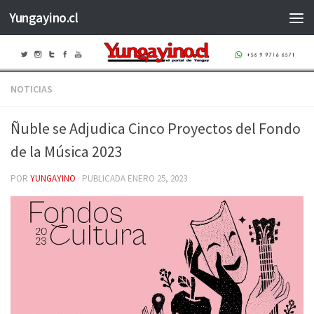
Yungayino.cl
Saltar al contenido
NOTICIAS
Ñuble se Adjudica Cinco Proyectos del Fondo
de la Música 2023
POR
YUNGAYINO
· PUBLICADA
ENERO 25, 2023