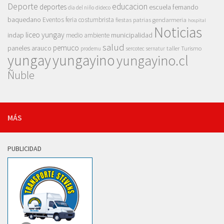
Deporte
educacion
deportes
escuela fernando
dia del niño
dideco
baquedano
Eventos
feria costumbrista
gendarmeria
fiestas patrias
hospital
Noticias
liceo yungay
indap
municipalidad
medio ambiente
salud
pemuco
paneles arauco
taller
Turismo
prodemu
sercotec
sernatur
yungay
yungayino
yungayino.cl
Ñuble
MÁS
PUBLICIDAD