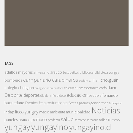
TAGS
adultos mayores
arauco
aniversario
basquetbol
biblioteca
biblioteca yungay
campanario
carabineros
cholguán
bomberos
chillan
cesfam
colegio cholguan
daem
colegio nueva esperanza
corfo
colegio divina pastora
Deporte
educacion
deportes
escuela fernando
dia del niño
dideco
baquedano
Eventos
feria costumbrista
gendarmeria
fiestas patrias
hospital
Noticias
liceo yungay
indap
municipalidad
medio ambiente
salud
pemuco
paneles arauco
taller
Turismo
prodemu
sercotec
sernatur
yungay
yungayino
yungayino.cl