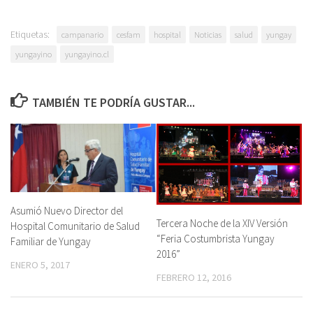
Etiquetas:
campanario
cesfam
hospital
Noticias
salud
yungay
yungayino
yungayino.cl
TAMBIÉN TE PODRÍA GUSTAR...
Asumió Nuevo Director del
Tercera Noche de la XIV Versión
Hospital Comunitario de Salud
“Feria Costumbrista Yungay
Familiar de Yungay
2016”
ENERO 5, 2017
FEBRERO 12, 2016