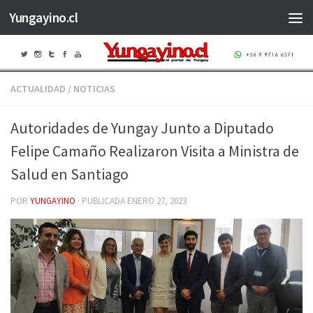
Yungayino.cl
Saltar al contenido
ACTUALIDAD
/
NOTICIAS
Autoridades de Yungay Junto a Diputado
Felipe Camaño Realizaron Visita a Ministra de
Salud en Santiago
POR
YUNGAYINO
· PUBLICADA
ENERO 27, 2023