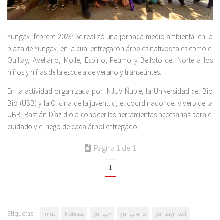
Yungay, febrero 2023: Se realizó una jornada medio ambiental en la
plaza de Yungay, en la cual entregaron árboles nativos tales como el
Quillay, Avellano, Molle, Espino, Peumo y Belloto del Norte a los
niños y niñas de la escuela de verano y transeúntes.
En la actividad organizada por INJUV Ñuble, la Universidad del Bio
Bio (UBB) y la Oficina de la juventud, el coordinador del vivero de la
UBB, Bastián Díaz dio a conocer las herramientas necesarias para el
cuidado y el riego de cada árbol entregado.
Página 1 de 1
1
Etiquetas:
injuv
Noticias
yungay
yungayino
yungayino.cl