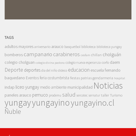
TAGS
adultos mayores
arauco
aniversario
basquetbol
biblioteca
biblioteca yungay
campanario
carabineros
cholguán
bomberos
chillan
cesfam
colegio cholguan
daem
colegio nueva esperanza
corfo
colegio divina pastora
Deporte
educacion
deportes
escuela fernando
dia del niño
dideco
baquedano
Eventos
feria costumbrista
gendarmeria
fiestas patrias
hospital
Noticias
liceo yungay
indap
municipalidad
medio ambiente
salud
pemuco
paneles arauco
taller
Turismo
prodemu
sercotec
sernatur
yungay
yungayino
yungayino.cl
Ñuble