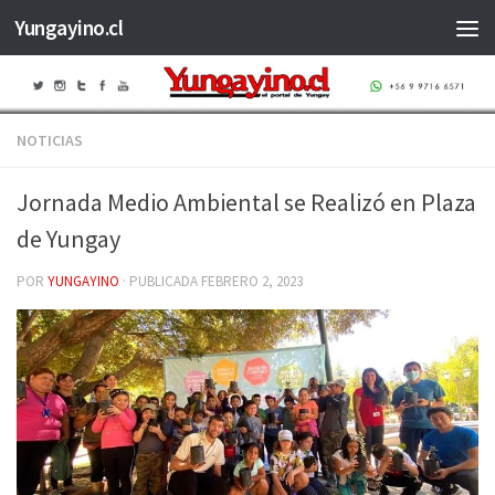
Yungayino.cl
Saltar al contenido
NOTICIAS
Jornada Medio Ambiental se Realizó en Plaza
de Yungay
POR
YUNGAYINO
· PUBLICADA
FEBRERO 2, 2023