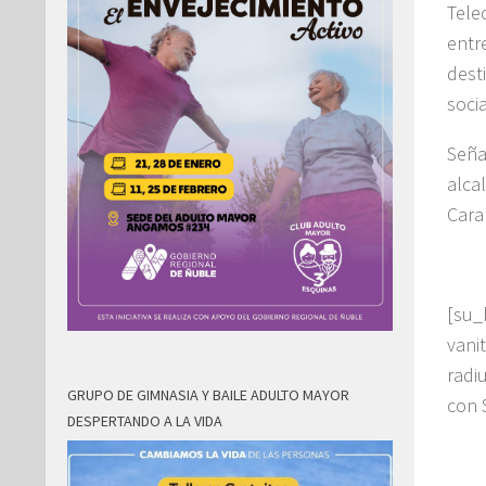
Tele
entr
dest
soci
Seña
alca
Cara
[su
vani
radi
GRUPO DE GIMNASIA Y BAILE ADULTO MAYOR
con 
DESPERTANDO A LA VIDA