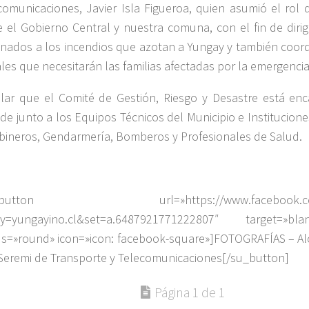
comunicaciones, Javier Isla Figueroa, quien asumió el rol 
e el Gobierno Central y nuestra comuna, con el fin de dirig
inados a los incendios que azotan a Yungay y también coord
ales que necesitarán las familias afectadas por la emergencia
lar que el Comité de Gestión, Riesgo y Desastre está en
lde junto a los Equipos Técnicos del Municipio e Institucio
bineros, Gendarmería, Bomberos y Profesionales de Salud.
_button url=»https://www.facebook.com/
ty=yungayino.cl&set=a.6487921771222807″ target=»bl
us=»round» icon=»icon: facebook-square»]FOTOGRAFÍAS – Al
Seremi de Transporte y Telecomunicaciones[/su_button]
Página 1 de 1