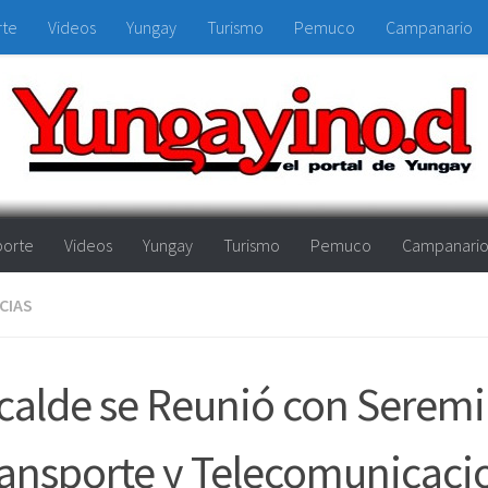
rte
Videos
Yungay
Turismo
Pemuco
Campanario
orte
Videos
Yungay
Turismo
Pemuco
Campanari
CIAS
calde se Reunió con Seremi
ansporte y Telecomunicaci