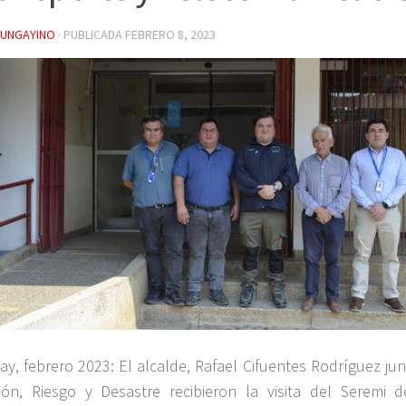
YUNGAYINO
· PUBLICADA
FEBRERO 8, 2023
ay, febrero 2023: El alcalde, Rafael Cifuentes Rodríguez ju
ión, Riesgo y Desastre recibieron la visita del Seremi 