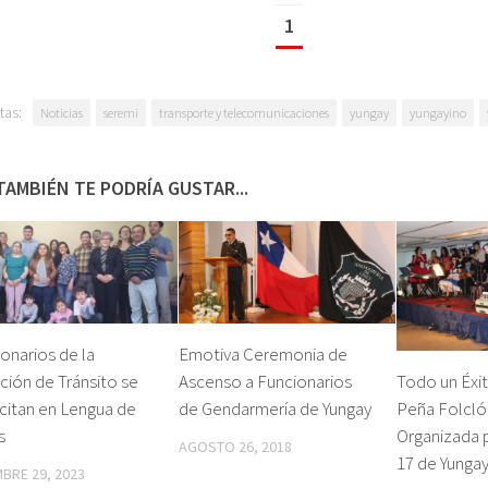
1
tas:
Noticias
seremi
transporte y telecomunicaciones
yungay
yungayino
TAMBIÉN TE PODRÍA GUSTAR...
onarios de la
Emotiva Ceremonia de
ción de Tránsito se
Ascenso a Funcionarios
Todo un Éxi
citan en Lengua de
de Gendarmería de Yungay
Peña Folcló
s
Organizada p
AGOSTO 26, 2018
17 de Yunga
MBRE 29, 2023