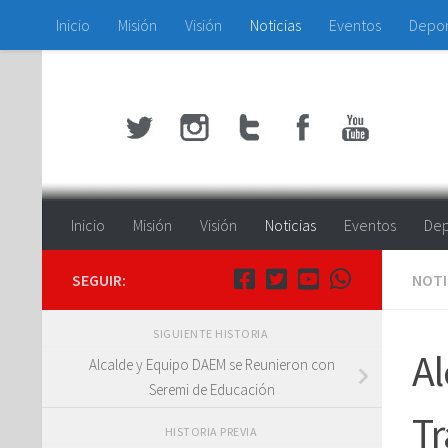
Inicio
Misión
Visión
Noticias
Eventos
Depo
Saltar al contenido
Inicio
Misión
Visión
Noticias
Eventos
Dep
SEGUIR:
NOTI
SIGUIENTE HISTORIA
Al
Alcalde y Equipo DAEM se Reunieron con
Seremi de Educación
Tr
HISTORIA PREVIA