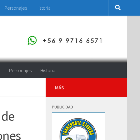
Personajes
Historia
o
Personajes
Historia
MÁS
PUBLICIDAD
 de
ones