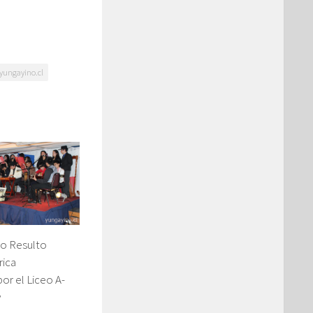
yungayino.cl
to Resulto
rica
or el Liceo A-
y