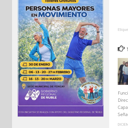
Etique
Funci
Direc
Capa
Seña
DICIE