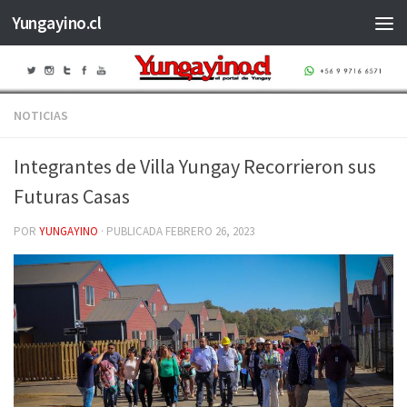
Yungayino.cl
Saltar al contenido
NOTICIAS
Integrantes de Villa Yungay Recorrieron sus
Futuras Casas
POR
YUNGAYINO
· PUBLICADA
FEBRERO 26, 2023