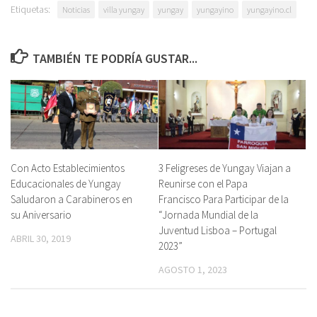
Etiquetas:
Noticias
villa yungay
yungay
yungayino
yungayino.cl
TAMBIÉN TE PODRÍA GUSTAR...
Con Acto Establecimientos
3 Feligreses de Yungay Viajan a
Educacionales de Yungay
Reunirse con el Papa
Saludaron a Carabineros en
Francisco Para Participar de la
su Aniversario
“Jornada Mundial de la
Juventud Lisboa – Portugal
ABRIL 30, 2019
2023”
AGOSTO 1, 2023