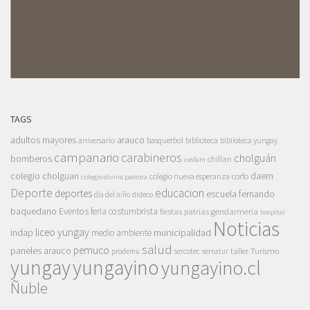
TAGS
adultos mayores
arauco
aniversario
basquetbol
biblioteca
biblioteca yungay
campanario
carabineros
cholguán
bomberos
chillan
cesfam
colegio cholguan
daem
colegio nueva esperanza
corfo
colegio divina pastora
Deporte
educacion
deportes
escuela fernando
dia del niño
dideco
baquedano
Eventos
feria costumbrista
gendarmeria
fiestas patrias
hospital
Noticias
liceo yungay
indap
municipalidad
medio ambiente
salud
pemuco
paneles arauco
taller
Turismo
prodemu
sercotec
sernatur
yungay
yungayino
yungayino.cl
Ñuble