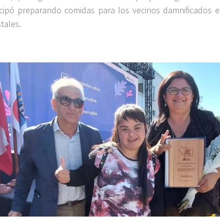
icipó preparando comidas para los vecinos damnificados e
tales.