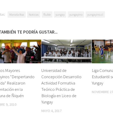
tas:
Marcela Roa
Noticias
Ñuble
yungay
yungayino
yungayino.cl
TAMBIÉN TE PODRÍA GUSTAR...
tos Mayores
Universidad de
Liga Comuna
ayinos “Despertando
Concepción Desarrollo
Estudiantil 
Vida” Realizaron
Actividad Formativa
Yungay
ntación en la
Teórico Práctica de
NOVIEMBRE 27
na de Ñiquén
Biología en Liceo de
Yungay
RE 9, 2010
MAYO 4, 2017