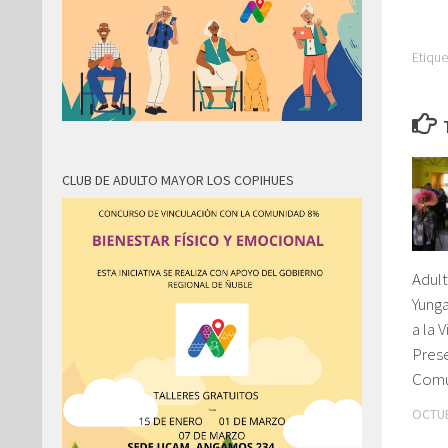
Etique
CLUB DE ADULTO MAYOR LOS COPIHUES
Adul
Yung
a la 
Prese
Comu
OCTUB