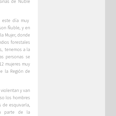
sinas de Ñuble
n este día muy
son Ñuble, y en
la Mujer, donde
dios forestales
s, tenemos a la
as personas se
 12 mujeres muy
e la Región de
 violentan y van
eso los hombres
 de esquivarla,
n parte de la