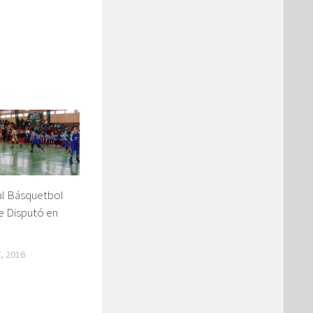
l Básquetbol
se Disputó en
, 2016