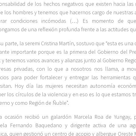
onsabilidad de los hechos negativos que existen hacia las 
e los hombres y tenemos que hacernos cargo de nuestras a
erar condiciones incómodas (…) Es momento de qu
ongamos de una reflexión profunda frente a las actitudes q
su parte, la seremi Cristina Martín, sostuvo que “esta es u
ante importante porque es la primera del Gobierno del Pre
c y tenemos varios avances y alianzas junto al Gobierno Regio
esas privadas, con lo que a nosotros nos llama, a move
cios para poder fortalecer y entregar las herramientas 
sitan. Hoy día las mujeres necesitan autonomía económ
er los círculos de la violencia y en eso es lo que estamos
erno y como Región de Ñuble”.
a ocasión recibió un galardón Marcela Roa de Yungay, p
ela Fernando Baquedano y dirigente activa de una agr
lica, quien gestionó un centro de acopio y albergue Oreste