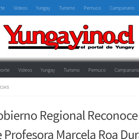
rte
Videos
Yungay
Turismo
Pemuco
Campanario
orte
Videos
Yungay
Turismo
Pemuco
Campanari
CIAS
obierno Regional Reconoce
 Profesora Marcela Roa Dur