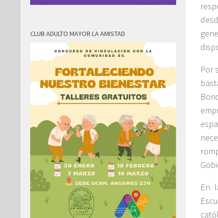
resp
desd
gen
CLUB ADULTO MAYOR LA AMISTAD
disp
Por 
bast
Bori
empr
espa
nece
romp
Gobi
En l
Escu
cató