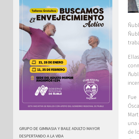
Ñubl
Ñubl
trab
Ella
conm
ñubl
ince
Fue 
Ósca
Mart
una 
GRUPO DE GIMNASIA Y BAILE ADULTO MAYOR
de l
DESPERTANDO A LA VIDA