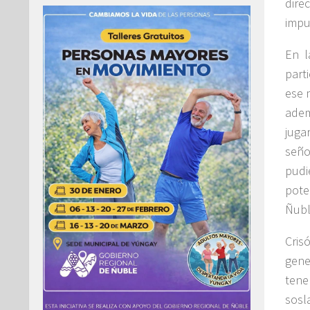
dire
impu
En l
part
ese 
adem
juga
seño
pudi
pote
Ñubl
Cris
gene
tene
sosl