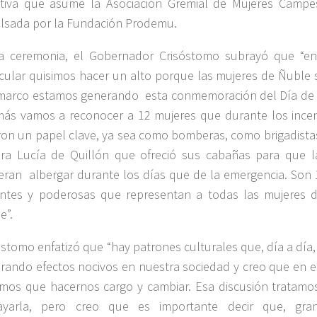
ctiva que asume la Asociación Gremial de Mujeres Campe
lsada por la Fundación Prodemu.
a ceremonia, el Gobernador Crisóstomo subrayó que “e
icular quisimos hacer un alto porque las mujeres de Ñuble 
marco estamos generando esta conmemoración del Día de 
ás vamos a reconocer a 12 mujeres que durante los incen
ron un papel clave, ya sea como bomberas, como brigadista
ra Lucía de Quillón que ofreció sus cabañas para que l
eran albergar durante los días que de la emergencia. Son
ntes y poderosas que representan a todas las mujeres d
e”.
óstomo enfatizó que “hay patrones culturales que, día a día,
rando efectos nocivos en nuestra sociedad y creo que en 
mos que hacernos cargo y cambiar. Esa discusión tratamos
ayarla, pero creo que es importante decir que, gra