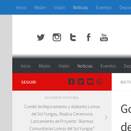
Inicio
Misión
Visión
Noticias
Eventos
Depo
Saltar al contenido
Inicio
Misión
Visión
Noticias
Eventos
Dep
SEGUIR:
NOTI
SIGUIENTE HISTORIA
G
Comité de Mejoramiento y Adelanto Lomas
del Sol Yungay, Realiza Ceremonia
Lanzamiento de Proyecto “Alarmas
de
Comunitarias Lomas del Sol Yungay”