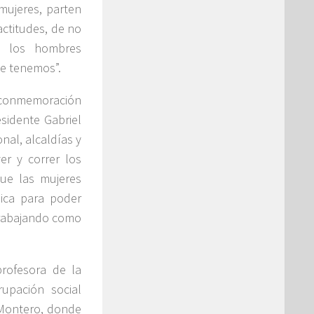
mujeres, parten
ctitudes, de no
e los hombres
ue tenemos”.
na conmemoración
sidente Gabriel
nal, alcaldías y
r y correr los
que las mujeres
ica para poder
 trabajando como
rofesora de la
upación social
 Montero, donde