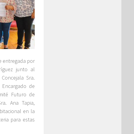
ue entregada por
íguez junto al
Concejala Sra.
l Encargado de
omité Futuro de
ra. Ana Tapia,
itacional en la
eria para estas