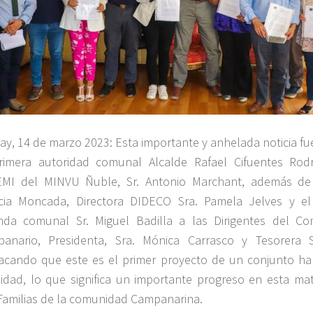
ay, 14 de marzo 2023: Esta importante y anhelada noticia f
rimera autoridad comunal Alcalde Rafael Cifuentes Rodr
MI del MINVU Ñuble, Sr. Antonio Marchant, además de 
icia Moncada, Directora DIDECO Sra. Pamela Jelves y e
enda comunal Sr. Miguel Badilla a las Dirigentes del C
anario, Presidenta, Sra. Mónica Carrasco y Tesorera S
acando que este es el primer proyecto de un conjunto hab
lidad, lo que significa un importante progreso en esta mat
Familias de la comunidad Campanarina.