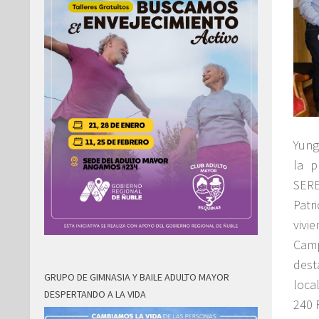
Yung
la p
SERE
Patr
vivi
Camp
dest
GRUPO DE GIMNASIA Y BAILE ADULTO MAYOR
loca
DESPERTANDO A LA VIDA
240 