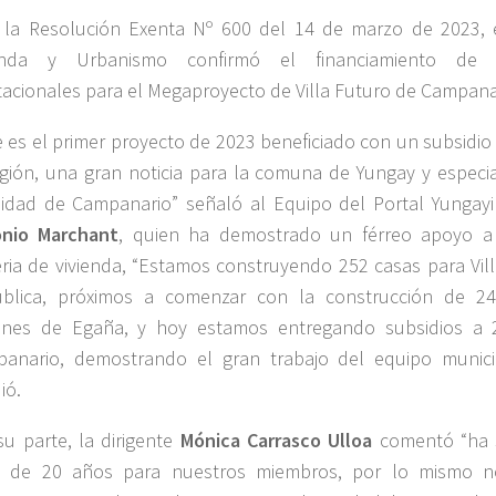
 la Resolución Exenta Nº 600 del 14 de marzo de 2023, e
ienda y Urbanismo confirmó el financiamiento de 
tacionales para el Megaproyecto de Villa Futuro de Campana
e es el primer proyecto de 2023 beneficiado con un subsidio
egión, una gran noticia para la comuna de Yungay y especi
lidad de Campanario” señaló al Equipo del Portal Yungayin
nio Marchant
, quien ha demostrado un férreo apoyo 
ria de vivienda, “Estamos construyendo 252 casas para Vill
blica, próximos a comenzar con la construcción de 24
ines de Egaña, y hoy estamos entregando subsidios a 2
anario, demostrando el gran trabajo del equipo municip
ió.
su parte, la dirigente
Mónica Carrasco Ulloa
comentó “ha s
 de 20 años para nuestros miembros, por lo mismo n