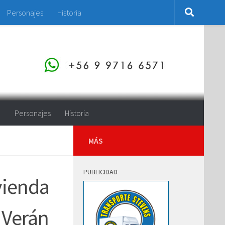
Personajes
Historia
o
Personajes
Historia
MÁS
PUBLICIDAD
vienda
 Verán