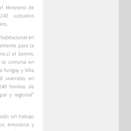
l Ministerio de
240 subsidios
rio.
 habitacional en
almente para la
o.cl el Seremi,
a la comuna en
a Yungay y Villa
8 viviendas en
40 familias de
al y regional”
ido un trabajo
os emociona y