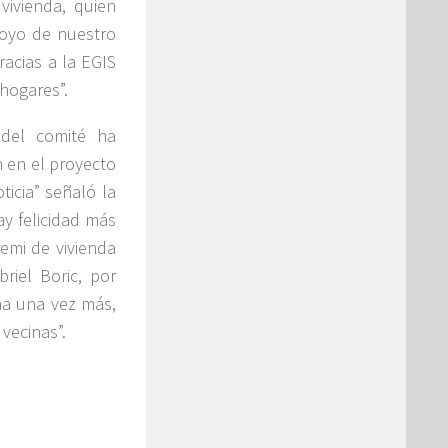
vivienda, quien
oyo de nuestro
racias a la EGIS
hogares”.
 del comité ha
 en el proyecto
icia” señaló la
ay felicidad más
emi de vivienda
riel Boric, por
na una vez más,
vecinas”.