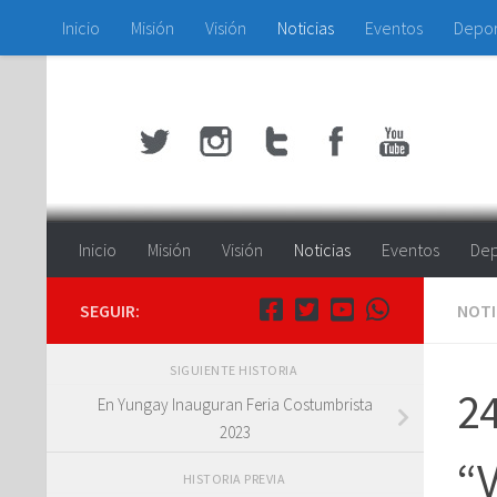
Inicio
Misión
Visión
Noticias
Eventos
Depo
Saltar al contenido
Inicio
Misión
Visión
Noticias
Eventos
Dep
SEGUIR:
NOTI
SIGUIENTE HISTORIA
24
En Yungay Inauguran Feria Costumbrista
2023
“V
HISTORIA PREVIA