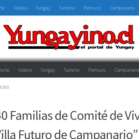
rte
Videos
Yungay
Turismo
Pemuco
Campanario
orte
Videos
Yungay
Turismo
Pemuco
Campanari
CIAS
0 Familias de Comité de Vi
illa Futuro de Campanario”