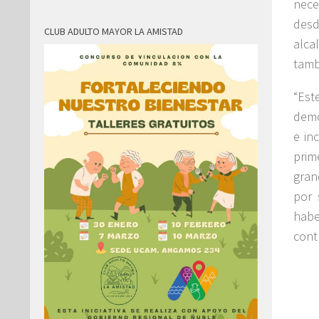
nece
desd
CLUB ADULTO MAYOR LA AMISTAD
alca
tamb
“Est
demo
e in
prim
gran
por 
habe
cont