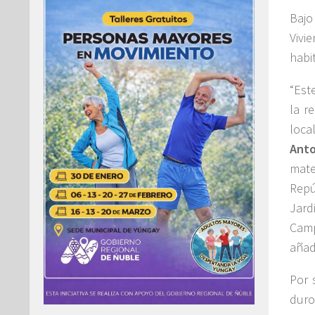
Bajo
Viv
habi
“Est
la r
loca
Anto
mate
Repú
Jard
Camp
añad
Por 
duro