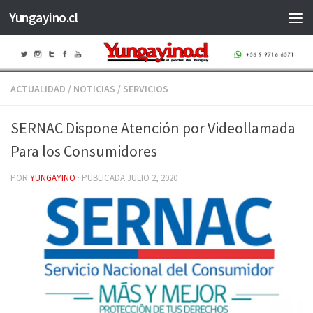
Yungayino.cl
Saltar al contenido
ACTUALIDAD
/
NOTICIAS
/
SERVICIOS
SERNAC Dispone Atención por Videollamada
Para los Consumidores
POR
YUNGAYINO
· PUBLICADA
JULIO 2, 2020