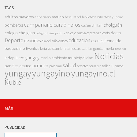
TAGS
adultos mayores
arauco
aniversario
basquetbol
biblioteca
biblioteca yungay
campanario
carabineros
cholguán
bomberos
chillan
cesfam
colegio cholguan
daem
colegio nueva esperanza
corfo
colegio divina pastora
Deporte
educacion
deportes
escuela fernando
dia del niño
dideco
baquedano
Eventos
feria costumbrista
gendarmeria
fiestas patrias
hospital
Noticias
liceo yungay
indap
municipalidad
medio ambiente
salud
pemuco
paneles arauco
taller
Turismo
prodemu
sercotec
sernatur
yungay
yungayino
yungayino.cl
Ñuble
MÁS
PUBLICIDAD