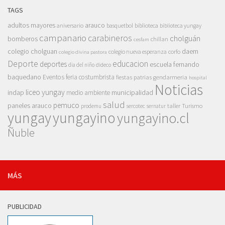
TAGS
adultos mayores
arauco
aniversario
basquetbol
biblioteca
biblioteca yungay
campanario
carabineros
cholguán
bomberos
chillan
cesfam
colegio cholguan
daem
colegio nueva esperanza
corfo
colegio divina pastora
Deporte
educacion
deportes
escuela fernando
dia del niño
dideco
baquedano
Eventos
feria costumbrista
gendarmeria
fiestas patrias
hospital
Noticias
liceo yungay
indap
municipalidad
medio ambiente
salud
pemuco
paneles arauco
taller
Turismo
prodemu
sercotec
sernatur
yungay
yungayino
yungayino.cl
Ñuble
MÁS
PUBLICIDAD