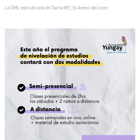
La OMIL está ubicada en Tacna #57, Ex-Anexo del Liceo.