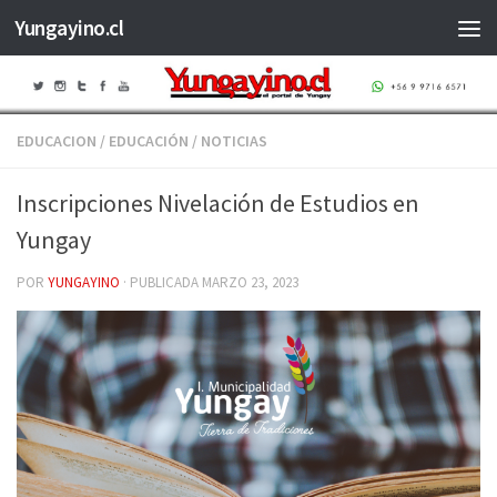
Yungayino.cl
Saltar al contenido
EDUCACION
/
EDUCACIÓN
/
NOTICIAS
Inscripciones Nivelación de Estudios en
Yungay
POR
YUNGAYINO
· PUBLICADA
MARZO 23, 2023