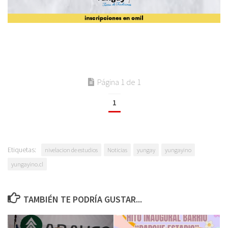
Página 1 de 1
1
Etiquetas:
nivelacion de estudios
Noticias
yungay
yungayino
yungayino.cl
TAMBIÉN TE PODRÍA GUSTAR...