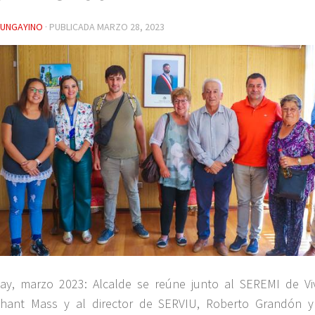
YUNGAYINO
· PUBLICADA
MARZO 28, 2023
ay, marzo 2023: Alcalde se reúne junto al SEREMI de Vi
hant Mass y al director de SERVIU, Roberto Grandón y