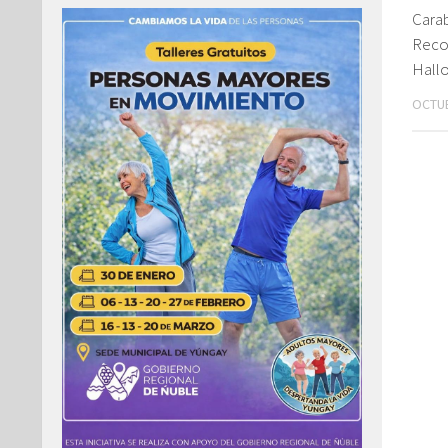
Cara
Reco
Hall
OCTUB