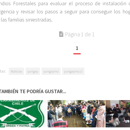
ndios Forestales para evaluar el proceso de instalación 
gencia y revisar los pasos a seguir para conseguir los hog
las familias siniestradas.
Página 1 de 1
1
tas:
Noticias
yungay
yungayino
yungayino.cl
TAMBIÉN TE PODRÍA GUSTAR...