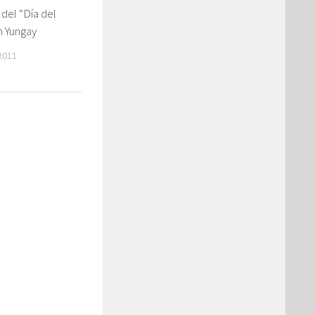
del “Día del
n Yungay
2011