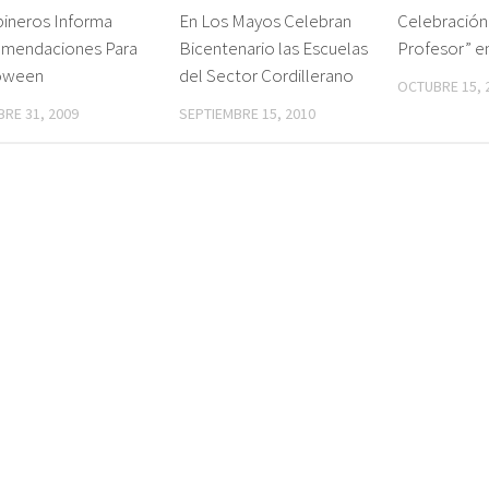
bineros Informa
En Los Mayos Celebran
Celebración 
mendaciones Para
Bicentenario las Escuelas
Profesor” e
oween
del Sector Cordillerano
OCTUBRE 15, 
RE 31, 2009
SEPTIEMBRE 15, 2010