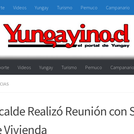
rte
Videos
Yungay
Turismo
Pemuco
Campanario
orte
Videos
Yungay
Turismo
Pemuco
Campanari
CIAS
calde Realizó Reunión con
 Vivienda