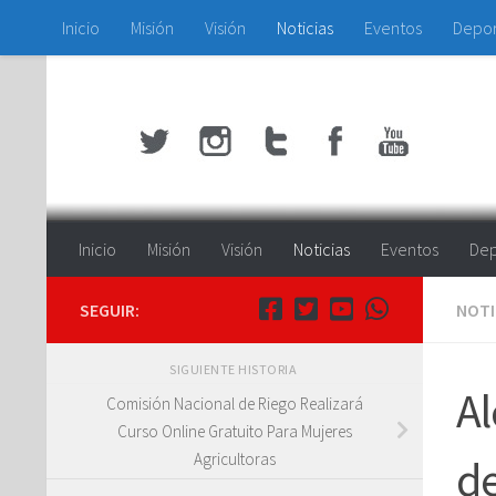
Inicio
Misión
Visión
Noticias
Eventos
Depo
Saltar al contenido
Inicio
Misión
Visión
Noticias
Eventos
Dep
SEGUIR:
NOTI
SIGUIENTE HISTORIA
Al
Comisión Nacional de Riego Realizará
Curso Online Gratuito Para Mujeres
Agricultoras
de