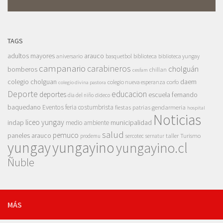
TAGS
adultos mayores
arauco
aniversario
basquetbol
biblioteca
biblioteca yungay
campanario
carabineros
cholguán
bomberos
chillan
cesfam
colegio cholguan
daem
colegio nueva esperanza
corfo
colegio divina pastora
Deporte
educacion
deportes
escuela fernando
dia del niño
dideco
baquedano
Eventos
feria costumbrista
gendarmeria
fiestas patrias
hospital
Noticias
liceo yungay
indap
municipalidad
medio ambiente
salud
pemuco
paneles arauco
taller
Turismo
prodemu
sercotec
sernatur
yungay
yungayino
yungayino.cl
Ñuble
MÁS