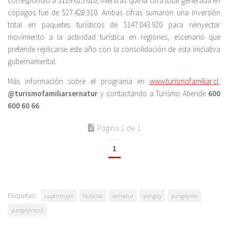
correspondió a $119.615.610, mientras que la cifra total generada en
copagos fue de $27.428.310. Ambas cifras sumaron una inversión
total en paquetes turísticos de $147.043.920 para reinyectar
movimiento a la actividad turística en regiones, escenario que
pretende replicarse este año con la consolidación de esta iniciativa
gubernamental.
Más información sobre el programa en
www.turismofamiliar.cl
,
@turismofamiliarsernatur
y contactando a Turismo Atiende
600
600 60 66
.
Página 1 de 1
1
Etiquetas:
cupo mujer
Noticias
sernatur
yungay
yungayino
yungayino.cl