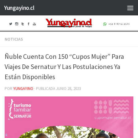
Yungayino.cl
Saltar al contenido
NOTICIAS
Ñuble Cuenta Con 150 “Cupos Mujer” Para
Viajes De Sernatur Y Las Postulaciones Ya
Están Disponibles
POR
YUNGAYINO
· PUBLICADA
JUNIO 28, 2023