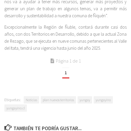
nos va a ayudar a tener más recursos, generar más proyectos y
generar un plan de trabajo en algunos temas, va a permitir más
desarrollo y sustentabilidad a nuestra comuna de Ñiquén”.
Excepcionalmente la Región de Ñuble, contará durante casi dos
años, con dos Territorios en Desarrollo, debido a que la actual Zona
de Rezago, que se ejecuta en nueve comunas pertenecientes al Valle
del Itata, tendrá una vigencia hasta junio del año 2025.
Página 1 de 1
1
Etiquetas:
Noticias
plan nuevos territorios
yungay
yungayino
yungayino.cl
TAMBIÉN TE PODRÍA GUSTAR...