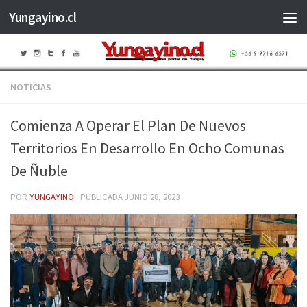
Yungayino.cl
Saltar al contenido
NOTICIAS
Comienza A Operar El Plan De Nuevos
Territorios En Desarrollo En Ocho Comunas
De Ñuble
POR
YUNGAYINO
· PUBLICADA
JUNIO 28, 2023