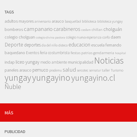
TAGS
adultos mayores
arauco
aniversario
basquetbol
biblioteca
biblioteca yungay
campanario
carabineros
cholguán
bomberos
chillan
cesfam
colegio cholguan
daem
colegio nueva esperanza
corfo
colegio divina pastora
Deporte
educacion
deportes
escuela fernando
dia del niño
dideco
baquedano
Eventos
feria costumbrista
gendarmeria
fiestas patrias
hospital
Noticias
liceo yungay
indap
municipalidad
medio ambiente
salud
pemuco
paneles arauco
taller
Turismo
prodemu
sercotec
sernatur
yungay
yungayino
yungayino.cl
Ñuble
MÁS
PUBLICIDAD