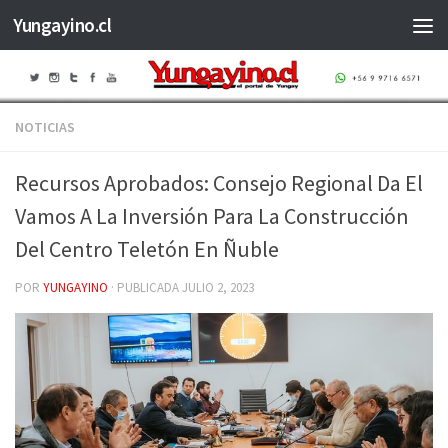
Yungayino.cl
Saltar al contenido
NOTICIAS
Recursos Aprobados: Consejo Regional Da El
Vamos A La Inversión Para La Construcción
Del Centro Teletón En Ñuble
POR
YUNGAYINO
· PUBLICADA
JULIO 2, 2023