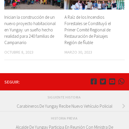
Inician la construcción de un
A Raíz de los Incendios
nuevo proyecto habitacional
Forestales se Constituyó el
en Yungay: un sueño hecho
Primer Comité Regional de
realidad para 240 familias de
Restauración de Paisajes
Campanario
Región de Ñuble
OCTUBRE 8, 2023
MARZO 30, 2023
SEGUIR:
SIGUIENTE HISTORIA
Carabineros De Yungay Recibe Nuevo Vehículo Policial
HISTORIA PREVIA
Alcalde De Yungay Participa En Reunión Con Ministra De