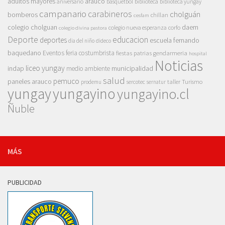
adultos mayores
arauco
aniversario
basquetbol
biblioteca
biblioteca yungay
campanario
carabineros
cholguán
bomberos
chillan
cesfam
colegio cholguan
daem
colegio nueva esperanza
corfo
colegio divina pastora
Deporte
educacion
deportes
escuela fernando
dia del niño
dideco
baquedano
Eventos
feria costumbrista
gendarmeria
fiestas patrias
hospital
Noticias
liceo yungay
indap
municipalidad
medio ambiente
salud
pemuco
paneles arauco
taller
Turismo
prodemu
sercotec
sernatur
yungay
yungayino
yungayino.cl
Ñuble
MÁS
PUBLICIDAD