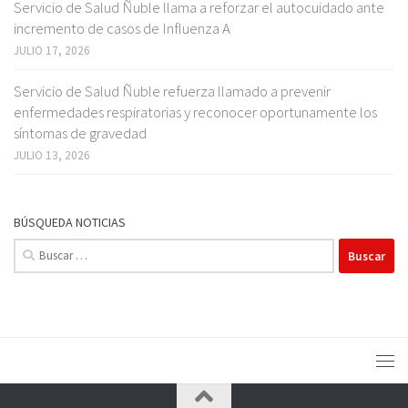
Servicio de Salud Ñuble llama a reforzar el autocuidado ante
incremento de casos de Influenza A
JULIO 17, 2026
Servicio de Salud Ñuble refuerza llamado a prevenir
enfermedades respiratorias y reconocer oportunamente los
síntomas de gravedad
JULIO 13, 2026
BÚSQUEDA NOTICIAS
Buscar: