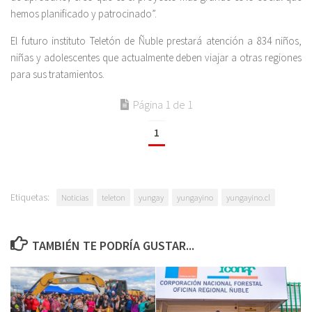
hemos planificado y patrocinado”.
El futuro instituto Teletón de Ñuble prestará atención a 834 niños,
niñas y adolescentes que actualmente deben viajar a otras regiones
para sus tratamientos.
Página 1 de 1
1
Etiquetas:
Noticias
teleton
yungay
yungayino
yungayino.cl
TAMBIÉN TE PODRÍA GUSTAR...