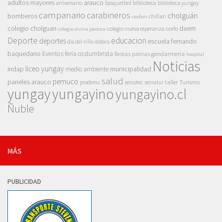
adultos mayores
arauco
aniversario
basquetbol
biblioteca
biblioteca yungay
campanario
carabineros
cholguán
bomberos
chillan
cesfam
colegio cholguan
daem
colegio nueva esperanza
corfo
colegio divina pastora
Deporte
educacion
deportes
escuela fernando
dia del niño
dideco
baquedano
Eventos
feria costumbrista
gendarmeria
fiestas patrias
hospital
Noticias
liceo yungay
indap
municipalidad
medio ambiente
salud
pemuco
paneles arauco
taller
Turismo
prodemu
sercotec
sernatur
yungay
yungayino
yungayino.cl
Ñuble
MÁS
PUBLICIDAD