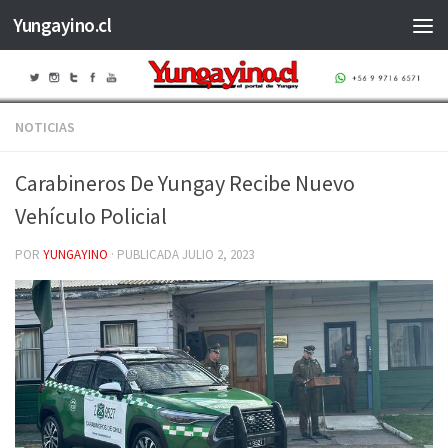
Yungayino.cl
Saltar al contenido
NOTICIAS
Carabineros De Yungay Recibe Nuevo
Vehículo Policial
POR
YUNGAYINO
· PUBLICADA
JULIO 2, 2023