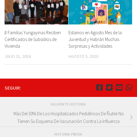
8 Familias Yungayinas Reciben
Estamos en Agosto Mes de la
Certificados de Subsidios de
Juventud y Habrán Muchas
Vivienda
Sorpresas y Actividades
JULIO 31, 2016
AGOSTO 5, 2020
SEGUIR:
SIGUIENTE HISTORIA
Más Del 30% De Los Hospitalizados Pediátricos De Ñuble No
Tienen Su Esquema De Vacunación Contra La Influenza
HISTORIA PREVIA