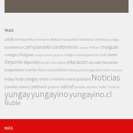
TAGS
adultos mayores
arauco
aniversario
basquetbol
biblioteca
biblioteca yungay
campanario
carabineros
cholguán
bomberos
chillan
cesfam
colegio cholguan
daem
colegio nueva esperanza
corfo
colegio divina pastora
Deporte
educacion
deportes
escuela fernando
dia del niño
dideco
baquedano
Eventos
feria costumbrista
gendarmeria
fiestas patrias
hospital
Noticias
liceo yungay
indap
municipalidad
medio ambiente
salud
pemuco
paneles arauco
taller
Turismo
prodemu
sercotec
sernatur
yungay
yungayino
yungayino.cl
Ñuble
MÁS