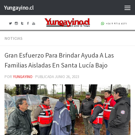
Yungayino.cl
Saltar al contenido
NOTICIAS
Gran Esfuerzo Para Brindar Ayuda A Las
Familias Aisladas En Santa Lucía Bajo
POR
YUNGAYINO
· PUBLICADA
JUNIO 26, 2023