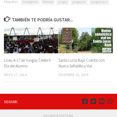
Etiquetas:
emergencia
Noticias
yungay
yungayino
yungayino.cl
TAMBIÉN TE PODRÍA GUSTAR...
Liceo A-17 de Yungay Celebró
Santa Lucía Bajo Cuenta con
Día del Alumno
Nueva Señalética Vial
MAYO 17, 2014
DICIEMBRE 25, 2019
SEGUIR:
SIGUIENTE HISTORIA