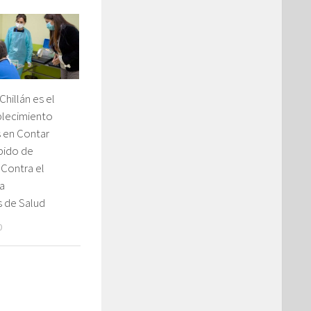
Chillán es el
blecimiento
 en Contar
pido de
 Contra el
a
s de Salud
0