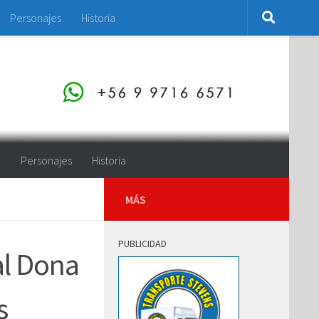
Personajes
Historia
o
Personajes
Historia
MÁS
PUBLICIDAD
al Dona
s