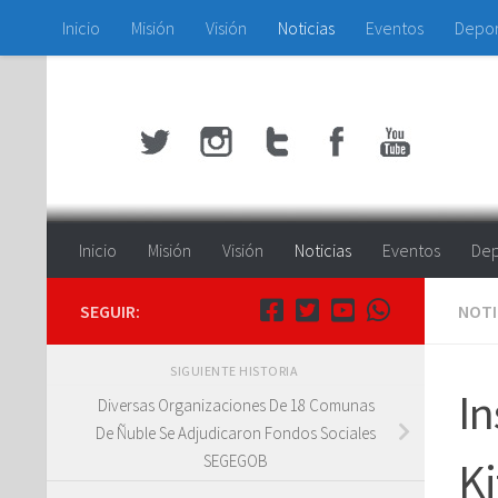
Inicio
Misión
Visión
Noticias
Eventos
Depo
Saltar al contenido
Inicio
Misión
Visión
Noticias
Eventos
Dep
SEGUIR:
NOTI
SIGUIENTE HISTORIA
In
Diversas Organizaciones De 18 Comunas
De Ñuble Se Adjudicaron Fondos Sociales
SEGEGOB
Ki