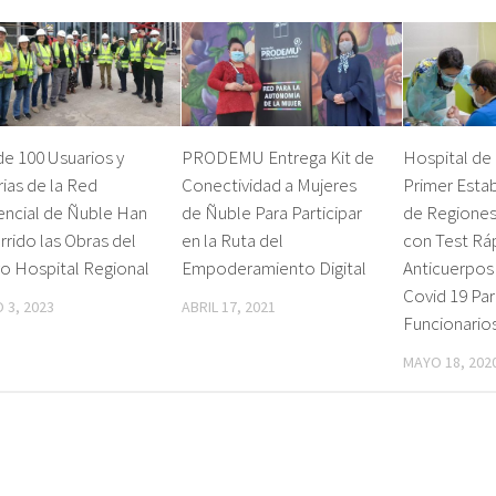
e 100 Usuarios y
PRODEMU Entrega Kit de
Hospital de 
ias de la Red
Conectividad a Mujeres
Primer Esta
encial de Ñuble Han
de Ñuble Para Participar
de Regiones
rido las Obras del
en la Ruta del
con Test Rá
o Hospital Regional
Empoderamiento Digital
Anticuerpos
Covid 19 Par
 3, 2023
ABRIL 17, 2021
Funcionario
MAYO 18, 202