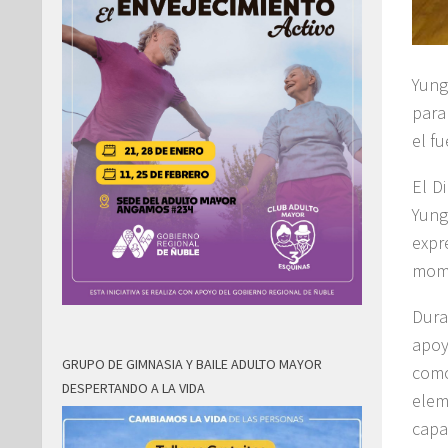
Yung
para
el f
El D
Yung
expr
mome
Dura
apoy
GRUPO DE GIMNASIA Y BAILE ADULTO MAYOR
como
DESPERTANDO A LA VIDA
elem
capas