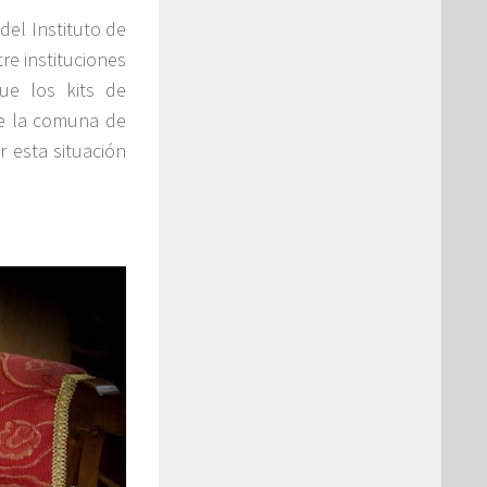
del Instituto de
re instituciones
ue los kits de
de la comuna de
r esta situación