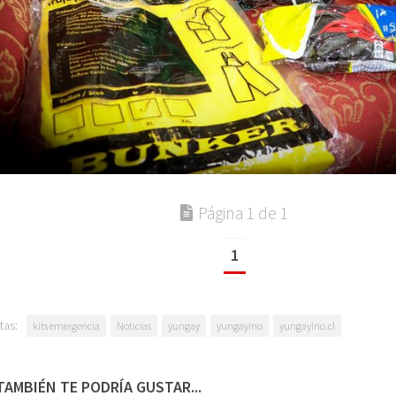
Página 1 de 1
1
tas:
kits emergencia
Noticias
yungay
yungayino
yungayino.cl
TAMBIÉN TE PODRÍA GUSTAR...