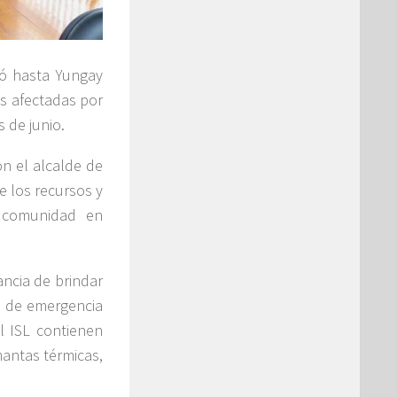
egó hasta Yungay
as afectadas por
 de junio.
on el alcalde de
e los recursos y
a comunidad en
ncia de brindar
s de emergencia
l ISL contienen
mantas térmicas,