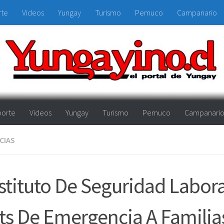
rte
Videos
Yungay
Turismo
Pemuco
Campanario
orte
Videos
Yungay
Turismo
Pemuco
Campanari
CIAS
stituto De Seguridad Labor
ts De Emergencia A Familia