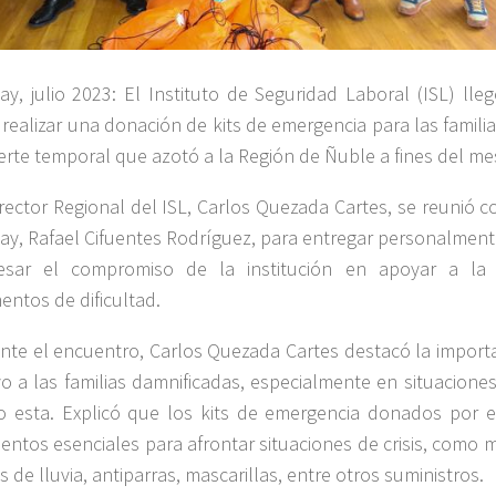
ay, julio 2023: El Instituto de Seguridad Laboral (ISL) ll
 realizar una donación de kits de emergencia para las famili
uerte temporal que azotó a la Región de Ñuble a fines del mes
irector Regional del ISL, Carlos Quezada Cartes, se reunió c
ay, Rafael Cifuentes Rodríguez, para entregar personalment
esar el compromiso de la institución en apoyar a l
ntos de dificultad.
nte el encuentro, Carlos Quezada Cartes destacó la importa
o a las familias damnificadas, especialmente en situacione
 esta. Explicó que los kits de emergencia donados por e
entos esenciales para afrontar situaciones de crisis, como 
 de lluvia, antiparras, mascarillas, entre otros suministros.