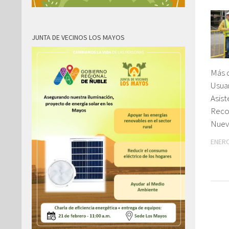
JUNTA DE VECINOS LOS MAYOS
Más d
Usuar
Asist
Recor
Nuev
ENERO