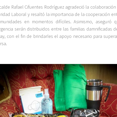
lcalde Rafael Cifuentes Rodríguez agradeció la colaboración 
ridad Laboral y resaltó la importancia de la cooperación ent
munidades en momentos difíciles. Asimismo, aseguró q
gencia serán distribuidos entre las familias damnificadas 
ay, con el fin de brindarles el apoyo necesario para supera
rsa.