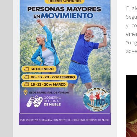
El a
Segu
y co
emer
Yung
adve