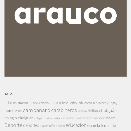
TAGS
adultos mayores
arauco
aniversario
basquetbol
biblioteca
biblioteca yungay
campanario
carabineros
cholguán
bomberos
chillan
cesfam
colegio cholguan
daem
colegio nueva esperanza
corfo
colegio divina pastora
Deporte
educacion
deportes
escuela fernando
dia del niño
dideco