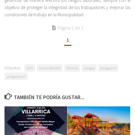
gestionar de manera efectiva los riesgos laborales, siempre con el
objetivo de proteger la integridad de los trabajadores y mejorar las
condiciones de trabajo en la Municipalidad.
Página 1 de 1
1
Etiquetas:
achs
municipalidad
Noticias
yungay
yungayino
yungayino.cl
TAMBIÉN TE PODRÍA GUSTAR...