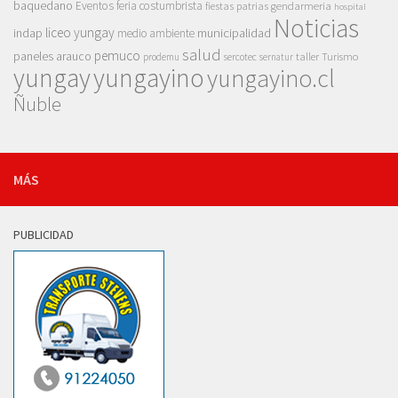
baquedano
Eventos
feria costumbrista
gendarmeria
fiestas patrias
hospital
Noticias
liceo yungay
indap
municipalidad
medio ambiente
salud
pemuco
paneles arauco
taller
Turismo
prodemu
sercotec
sernatur
yungay
yungayino
yungayino.cl
Ñuble
MÁS
PUBLICIDAD