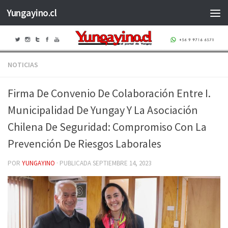
Yungayino.cl
Saltar al contenido
NOTICIAS
Firma De Convenio De Colaboración Entre I.
Municipalidad De Yungay Y La Asociación
Chilena De Seguridad: Compromiso Con La
Prevención De Riesgos Laborales
POR
YUNGAYINO
· PUBLICADA
SEPTIEMBRE 14, 2023