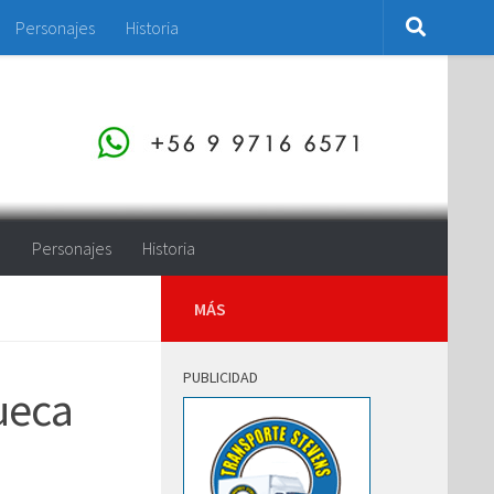
Personajes
Historia
o
Personajes
Historia
MÁS
PUBLICIDAD
ueca