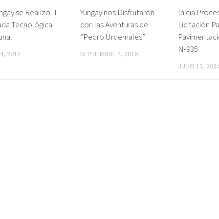
ngay se Realizo II
Yungayinos Disfrutaron
Inicia Proc
ada Tecnológica
con las Aventuras de
Licitación P
nal
“Pedro Urdemales”
Pavimentaci
N-935
4, 2012
SEPTIEMBRE 4, 2016
JULIO 13, 202