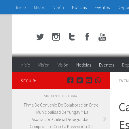
Inicio
Misión
Visión
Noticias
Eventos
Depo
Saltar al contenido
Inicio
Misión
Visión
Noticias
Eventos
Dep
SEGUIR:
EVE
SIGUIENTE HISTORIA
C
Firma De Convenio De Colaboración Entre
I. Municipalidad De Yungay Y La
Asociación Chilena De Seguridad:
Es
Compromiso Con La Prevención De