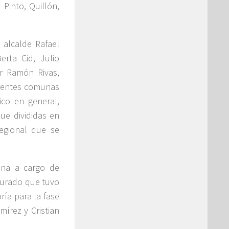
Pinto, Quillón,
 alcalde Rafael
erta Cid, Julio
r Ramón Rivas,
erentes comunas
ico en general,
ue divididas en
regional que se
ena a cargo de
 jurado que tuvo
oría para la fase
írez y Cristian