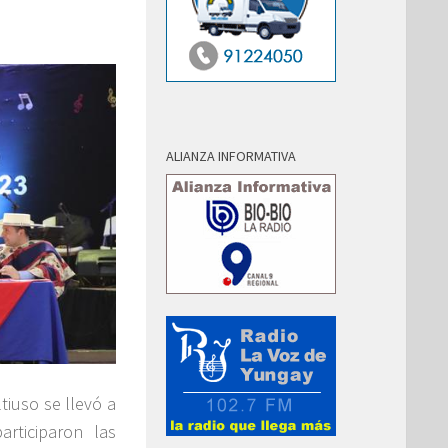
ALIANZA INFORMATIVA
iuso se llevó a
rticiparon las