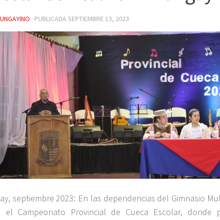
YUNGAYINO
· PUBLICADA
SEPTIEMBRE 13, 2023
ay, septiembre 2023: En las dependencias del Gimnasio Mult
 el Campeonato Provincial de Cueca Escolar, donde pa