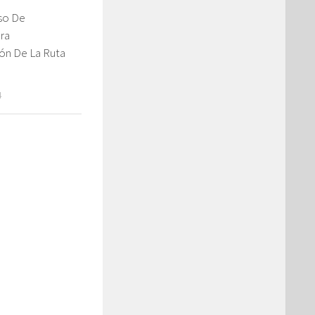
eso De
ara
ón De La Ruta
4