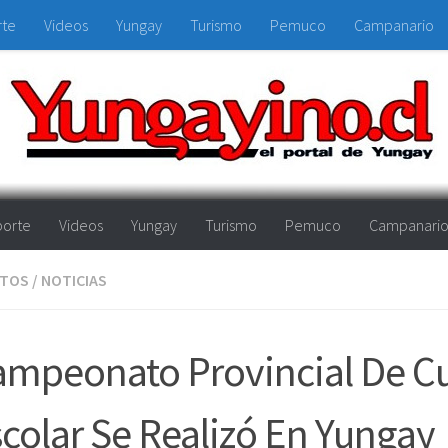
rte
Videos
Yungay
Turismo
Pemuco
Campanario
orte
Videos
Yungay
Turismo
Pemuco
Campanari
NTOS
/
NOTICIAS
ampeonato Provincial De C
colar Se Realizó En Yungay