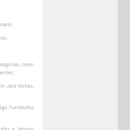
nacio.
cio.
ategorías, como
ientes:
ín Jara Vilches,
iego Fuentealba
ndez e Ignacio