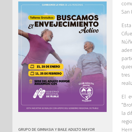
comu
San 
Esta
Cifu
Núñe
adem
part
quie
tres
real
El e
“Bro
la di
regi
Hern
GRUPO DE GIMNASIA Y BAILE ADULTO MAYOR