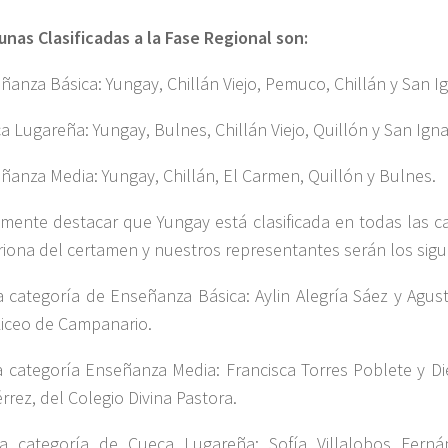
nas Clasificadas a la Fase Regional son:
ñanza Básica: Yungay, Chillán Viejo, Pemuco, Chillán y San Ig
a Lugareña: Yungay, Bulnes, Chillán Viejo, Quillón y San Igna
ñanza Media: Yungay, Chillán, El Carmen, Quillón y Bulnes.
lmente destacar que Yungay está clasificada en todas las c
triona del certamen y nuestros representantes serán los sigu
a categoría de Enseñanza Básica: Aylin Alegría Sáez y Agust
Liceo de Campanario.
a categoría Enseñanza Media: Francisca Torres Poblete y D
rrez, del Colegio Divina Pastora.
a categoría de Cueca Lugareña: Sofía Villalobos Ferná