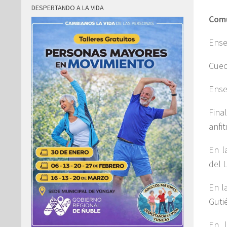
DESPERTANDO A LA VIDA
Comu
Ense
Cuec
Ense
Fina
anfi
En l
del 
En l
Gutié
En l