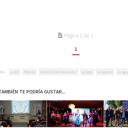
Página 1 de 1
1
tas:
cueca
Noticias
provincial de cueca escolar
yungay
yungayino
yungay
TAMBIÉN TE PODRÍA GUSTAR...