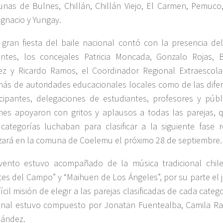
nas de Bulnes, Chillán, Chillán Viejo, El Carmen, Pemuco, 
Ignacio y Yungay.
 gran fiesta del baile nacional contó con la presencia del
entes, los concejales Patricia Moncada, Gonzalo Rojas, B
z y Ricardo Ramos, el Coordinador Regional Extraescola
ás de autoridades educacionales locales como de las dif
icipantes, delegaciones de estudiantes, profesores y públ
nes apoyaron con gritos y aplausos a todas las parejas, q
 categorías luchaban para clasificar a la siguiente fase 
izará en la comuna de Coelemu el próximo 28 de septiembre.
vento estuvo acompañado de la música tradicional chil
tes del Campo” y “Maihuen de Los Ángeles”, por su parte el
fícil misión de elegir a las parejas clasificadas de cada categ
onal estuvo compuesto por Jonatan Fuentealba, Camila Ram
ández.