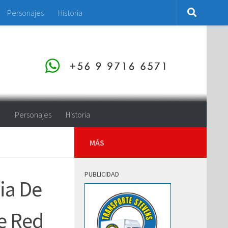
Personajes
Historia
o
Personajes
Historia
MÁS
PUBLICIDAD
ia De
e Red