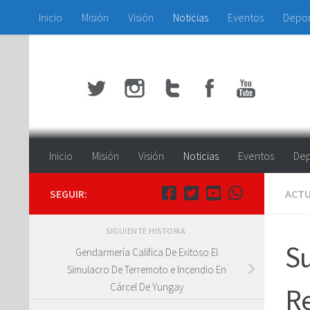
Inicio
Misión
Visión
Noticias
Eventos
Depo
Saltar al contenido
Inicio
Misión
Visión
Noticias
Eventos
Dep
SEGUIR:
ACTU
SIGUIENTE HISTORIA
Su
Gendarmería Califica De Exitoso El
Simulacro De Terremoto e Incendio En
Cárcel De Yungay
Re