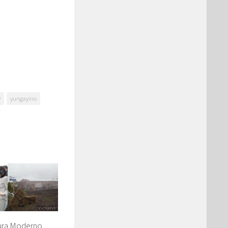
y
yungayino
ura Moderno