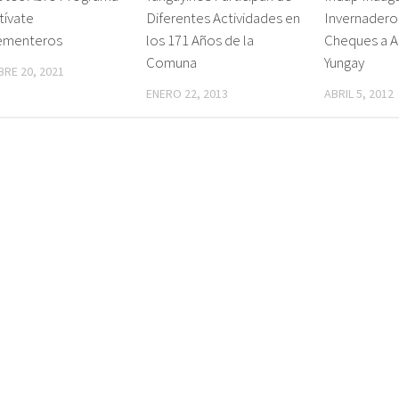
tívate
Diferentes Actividades en
Invernadero
ementeros
los 171 Años de la
Cheques a A
Comuna
Yungay
RE 20, 2021
ENERO 22, 2013
ABRIL 5, 2012