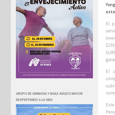
Yung
exte
El p
serv
inve
$255
SUBD
gara
El a
comp
subr
comu
GRUPO DE GIMNASIA Y BAILE ADULTO MAYOR
DESPERTANDO A LA VIDA
Este
Pera