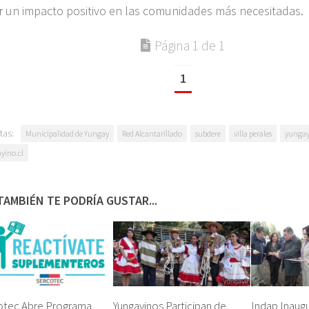
r un impacto positivo en las comunidades más necesitadas.
Página 1 de 1
1
tas:
Municipalidad de Yungay
Red Alcantarillado
subdere
villa perales
yunga
yino.cl
TAMBIÉN TE PODRÍA GUSTAR...
otec Abre Programa
Yungayinos Participan de
Indap Inaug