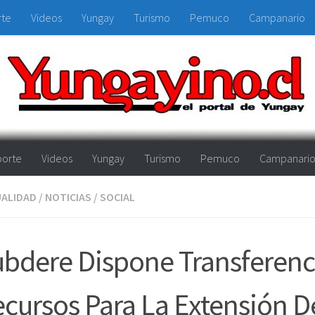
rte
Videos
Yungay
Turismo
Pemuco
Campanario
orte
Videos
Yungay
Turismo
Pemuco
Campanari
ALIDAD
/
NOTICIAS
/
SOCIAL
bdere Dispone Transferenc
cursos Para La Extensión D