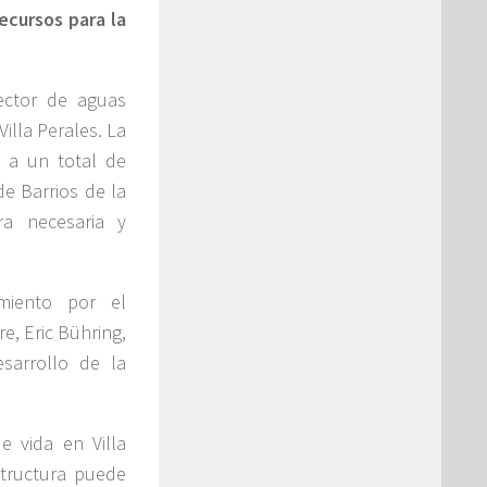
ecursos para la
ector de aguas
illa Perales. La
e a un total de
e Barrios de la
ra necesaria y
imiento por el
e, Eric Bühring,
sarrollo de la
e vida en Villa
structura puede