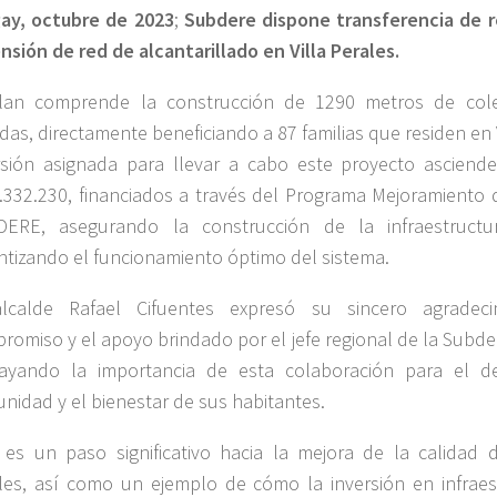
ay, octubre de 2023
;
Subdere dispone transferencia de r
nsión de red de alcantarillado en Villa Perales.
lan comprende la construcción de 1290 metros de col
idas, directamente beneficiando a 87 familias que residen en V
rsión asignada para llevar a cabo este proyecto asciend
.332.230, financiados a través del Programa Mejoramiento d
ERE, asegurando la construcción de la infraestructu
ntizando el funcionamiento óptimo del sistema.
lcalde Rafael Cifuentes expresó su sincero agradec
romiso y el apoyo brindado por el jefe regional de la Subder
ayando la importancia de esta colaboración para el de
nidad y el bienestar de sus habitantes.
 es un paso significativo hacia la mejora de la calidad d
les, así como un ejemplo de cómo la inversión en infrae