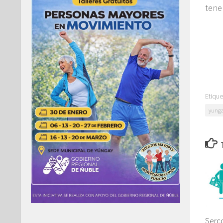
tene
Etique
yunga
Serc