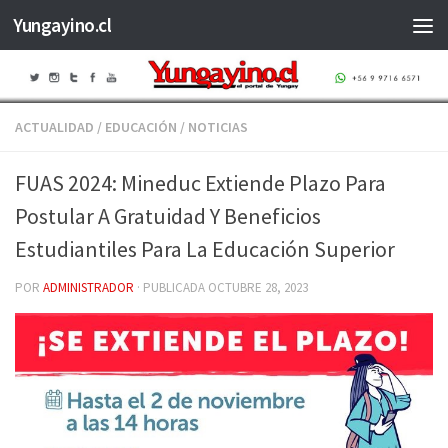
Yungayino.cl
Saltar al contenido
ACTUALIDAD
/
EDUCACIÓN
/
NOTICIAS
FUAS 2024: Mineduc Extiende Plazo Para
Postular A Gratuidad Y Beneficios
Estudiantiles Para La Educación Superior
POR
ADMINISTRADOR
· PUBLICADA
OCTUBRE 28, 2023