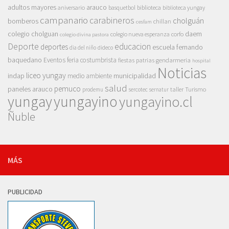
adultos mayores
arauco
aniversario
basquetbol
biblioteca
biblioteca yungay
campanario
carabineros
cholguán
bomberos
chillan
cesfam
colegio cholguan
daem
colegio nueva esperanza
corfo
colegio divina pastora
Deporte
educacion
deportes
escuela fernando
dia del niño
dideco
baquedano
Eventos
feria costumbrista
gendarmeria
fiestas patrias
hospital
Noticias
liceo yungay
indap
municipalidad
medio ambiente
salud
pemuco
paneles arauco
taller
Turismo
prodemu
sercotec
sernatur
yungay
yungayino
yungayino.cl
Ñuble
MÁS
PUBLICIDAD