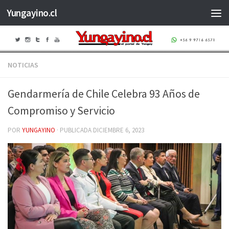
Yungayino.cl
Saltar al contenido
NOTICIAS
Gendarmería de Chile Celebra 93 Años de
Compromiso y Servicio
POR
YUNGAYINO
· PUBLICADA
DICIEMBRE 6, 2023