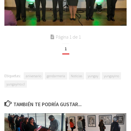
Página 1 de 1
1
Etiquetas:
aniversario
gendarmeria
Noticias
yungay
yungayino
yungayino.cl
TAMBIÉN TE PODRÍA GUSTAR...