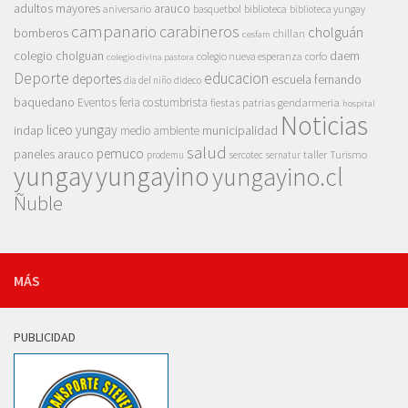
adultos mayores
arauco
aniversario
basquetbol
biblioteca
biblioteca yungay
campanario
carabineros
cholguán
bomberos
chillan
cesfam
colegio cholguan
daem
colegio nueva esperanza
corfo
colegio divina pastora
Deporte
educacion
deportes
escuela fernando
dia del niño
dideco
baquedano
Eventos
feria costumbrista
gendarmeria
fiestas patrias
hospital
Noticias
liceo yungay
indap
municipalidad
medio ambiente
salud
pemuco
paneles arauco
taller
Turismo
prodemu
sercotec
sernatur
yungay
yungayino
yungayino.cl
Ñuble
MÁS
PUBLICIDAD